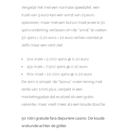
Vergelijk het met een normale speeltafel: één
inzet van 5 euro kan een winst van 25 euro
opleveren, maar met een bonus moet je eerst 50
spins onderling verliezen om de “winst” te voelen.
50 spins × 0,20 euro = 10 euro verlies voordat je
zelfs maar een cent ziet.
30x inzet = 5.000 spins @ 0,10 euro
45x inzet = 7.500 spins @ 0,10 euro
60x inzet = 10.000 spins @ 0,20 euro
De som is simpel: de “bonus” is een lening met
rente van 100% plus, verpakt in een
marketingpakje dat eruitziet als een gratis
vakantie, maar voelt meer als een koude douche.
50 rotiri gratuite fara depunere casino: De koude
wiskunde achter de glitter