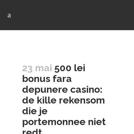
23 mai
500 lei
bonus fara
depunere casino:
de kille rekensom
die je
portemonnee niet
redt