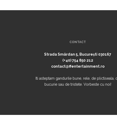
CONTACT
Strada Smârdan 5, București 030167
(+40) 754 850 212
contact@ffentertainment.ro
Iti asteptam gandurile bune, rele, de plictiseala, 
bucurie sau de tristete. Vorbeste cu noi!