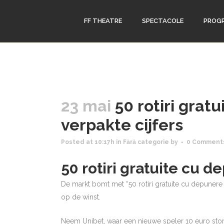
FF THEATRE
SPECTACOLE
PROG
23 mai
50 rotiri grat
verpakte cijfers
Posted at 10:17h
in Fără categorie
by
0 Comment
50 rotiri gratuite cu 
De markt bomt met “50 rotiri gratuite cu depunere 
op de winst.
Neem Unibet, waar een nieuwe speler 10 euro stort e