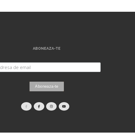
ABONEAZA-TE