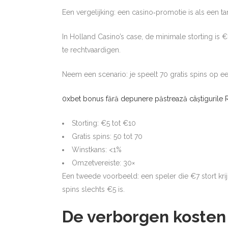
Een vergelijking: een casino‑promotie is als een ta
In Holland Casino’s case, de minimale storting is €
te rechtvaardigen.
Neem een scenario: je speelt 70 gratis spins op een
0xbet bonus fără depunere păstrează câștigurile RO
Storting: €5 tot €10
Gratis spins: 50 tot 70
Winstkans: <1%
Omzetvereiste: 30×
Een tweede voorbeeld: een speler die €7 stort kri
spins slechts €5 is.
De verborgen kosten 