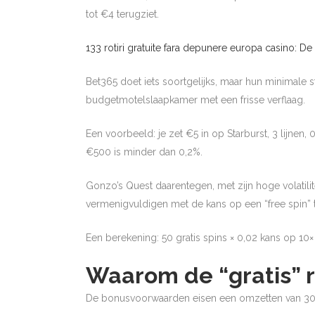
tot €4 terugziet.
133 rotiri gratuite fara depunere europa casino: D
Bet365 doet iets soortgelijks, maar hun minimale 
budgetmotelslaapkamer met een frisse verflaag.
Een voorbeeld: je zet €5 in op Starburst, 3 lijnen, 0
€500 is minder dan 0,2%.
Gonzo’s Quest daarentegen, met zijn hoge volatilit
vermenigvuldigen met de kans op een “free spin” t
Een berekening: 50 gratis spins × 0,02 kans op 10× 
Waarom de “gratis” ro
De bonusvoorwaarden eisen een omzetten van 30×