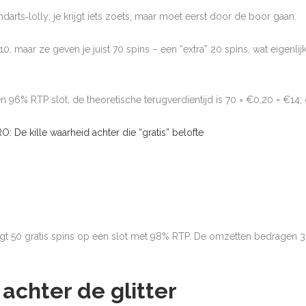
ndarts‑lolly; je krijgt iets zoets, maar moet eerst door de boor gaan.
10, maar ze geven je juist 70 spins – een “extra” 20 spins, wat eigenli
 96% RTP slot, de theoretische terugverdientijd is 70 × €0,20 = €14; de
: De kille waarheid achter die “gratis” belofte
jgt 50 gratis spins op een slot met 98% RTP. De omzetten bedragen 30 
achter de glitter