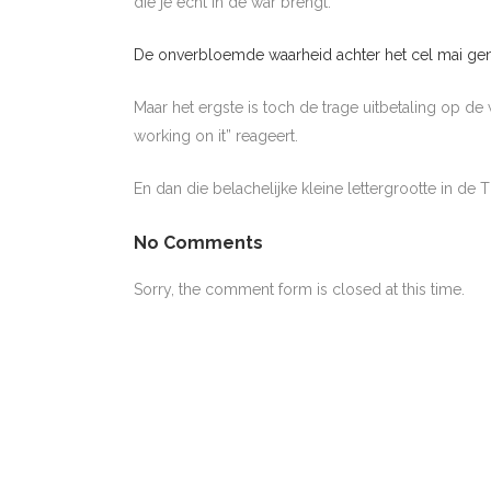
die je echt in de war brengt.
De onverbloemde waarheid achter het cel mai gen
Maar het ergste is toch de trage uitbetaling op de 
working on it” reageert.
En dan die belachelijke kleine lettergrootte in de 
No Comments
Sorry, the comment form is closed at this time.