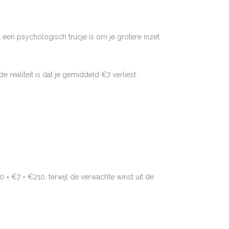
jk een psychologisch trucje is om je grotere inzet
 realiteit is dat je gemiddeld €7 verliest.
× €7 = €210, terwijl de verwachte winst uit de