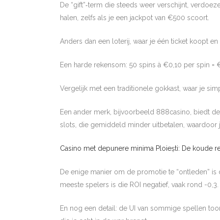
De “gift”‑term die steeds weer verschijnt, verdoez
halen, zelfs als je een jackpot van €500 scoort.
Anders dan een loterij, waar je één ticket koopt 
Een harde rekensom: 50 spins à €0,10 per spin = €
Vergelijk met een traditionele gokkast, waar je s
Een ander merk, bijvoorbeeld 888casino, biedt deze
slots, die gemiddeld minder uitbetalen, waardoor 
Casino met depunere minima Ploiești: De koude rea
De enige manier om de promotie te “ontleden” is d
meeste spelers is die ROI negatief, vaak rond -0,3.
En nog een detail: de UI van sommige spellen toont 