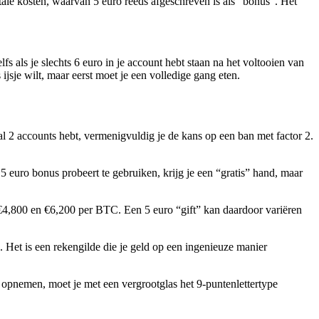
tale kosten, waarvan 5 euro reeds afgeschreven is als “bonus”. Het
 als je slechts 6 euro in je account hebt staan na het voltooien van
jsje wilt, maar eerst moet je een volledige gang eten.
l 2 accounts hebt, vermenigvuldig je de kans op een ban met factor 2.
5 euro bonus probeert te gebruiken, krijg je een “gratis” hand, maar
 €4,800 en €6,200 per BTC. Een 5 euro “gift” kan daardoor variëren
g. Het is een rekengilde die je geld op een ingenieuze manier
nt opnemen, moet je met een vergrootglas het 9-puntenlettertype