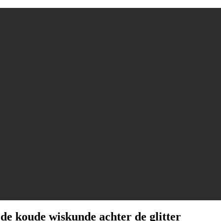
de koude wiskunde achter de glitter