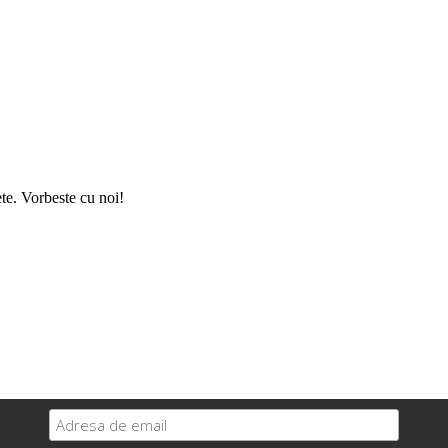
ete. Vorbeste cu noi!