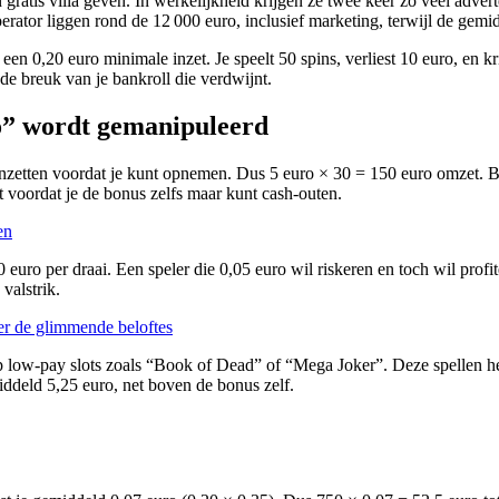
atis villa geven. In werkelijkheid krijgen ze twee keer zo veel adverten
perator liggen rond de 12 000 euro, inclusief marketing, terwijl de gemi
 0,20 euro minimale inzet. Je speelt 50 spins, verliest 10 euro, en krij
 de breuk van je bankroll die verdwijnt.
o” wordt gemanipuleerd
zetten voordat je kunt opnemen. Dus 5 euro × 30 = 150 euro omzet. Bij 
 voordat je de bonus zelfs maar kunt cash‑outen.
en
,20 euro per draai. Een speler die 0,05 euro wil riskeren en toch wil pr
valstrik.
er de glimmende beloftes
 op low‑pay slots zoals “Book of Dead” of “Mega Joker”. Deze spellen 
emiddeld 5,25 euro, net boven de bonus zelf.