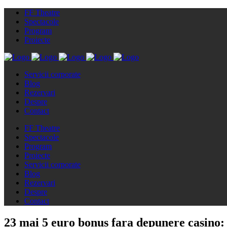
FF Theatre
Spectacole
Program
Proiecte
Servicii corporate
Blog
Rezervari
Despre
Contact
FF Theatre
Spectacole
Program
Proiecte
Servicii corporate
Blog
Rezervari
Despre
Contact
23 mai
5 euro bonus fara depunere casino: 