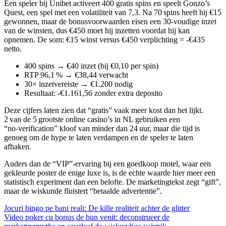
Een speler bij Unibet activeert 400 gratis spins en speelt Gonzo’s
Quest, een spel met een volatiliteit van 7,3. Na 70 spins heeft hij €15
gewonnen, maar de bonusvoorwaarden eisen een 30‑voudige inzet
van de winsten, dus €450 moet hij inzetten voordat hij kan
opnemen. De som: €15 winst versus €450 verplichting = -€435
netto.
400 spins → €40 inzet (bij €0,10 per spin)
RTP 96,1 % → €38,44 verwacht
30× inzetvereiste → €1.200 nodig
Resultaat: -€1.161,56 zonder extra deposito
Deze cijfers laten zien dat “gratis” vaak meer kost dan het lijkt.
2 van de 5 grootste online casino’s in NL gebruiken een
“no‑verification” kloof van minder dan 24 uur, maar die tijd is
genoeg om de hype te laten verdampen en de speler te laten
afhaken.
Anders dan de “VIP”‑ervaring bij een goedkoop motel, waar een
gekleurde poster de enige luxe is, is de echte waarde hier meer een
statistisch experiment dan een belofte. De marketingtekst zegt “gift”,
maar de wiskunde fluistert “betaalde advertentie”.
Jocuri bingo pe bani reali: De kille realiteit achter de glitter
Video poker cu bonus de bun venit: deconstrueer de