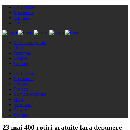
FF Theatre
Spectacole
Program
Proiecte
Servicii corporate
Blog
Rezervari
Despre
Contact
FF Theatre
Spectacole
Program
Proiecte
Servicii corporate
Blog
Rezervari
Despre
Contact
23 mai
400 rotiri gratuite fara depunere