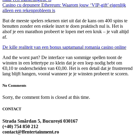
Casino cu depunere Ethereum: Waarom jouw ‘VIP‑gift’ eigenlijk
alleen een rekenprobleem is
But de meeste spelers rekenen niet uit dat de kans om 400 spins te
benutten zonder een enkele inzet te doen praktisch nul is. Het is
alsof je een marathon probeert te lopen met een kruk – je valt altijd
af.
De kille realiteit van een bonus saptamanal romania casino online
And the worst part? De interface van sommige spellen toont de
winsten in een lettertype zo klein dat je een loep nodig hebt om
€0,10 te onderscheiden van €0,00. Het is een detail dat je frustrerend
lang blijft hangen, vooral wanneer je je winsten probeert te scoren.
No Comments
Sorry, the comment form is closed at this time.
CONTACT
Strada Smârdan 5, București 030167
(+40) 754 850 212
contact@ffentertainment.ro