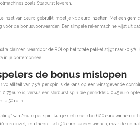
otmachines zoals Starburst leveren.
le inzet van 1 euro gebruikt, moet je 300 euro inzetten. Met een gemi
nog vóór de bonusvoorwaarden. Een simpele rekenmachine wijst uit dat 
ra claimen, waardoor de ROI op het totale pakket stijgt naar -0,5 %. He
ra in je portemonnee.
pelers de bonus mislopen
een volatiliteit van 7,5 % per spin is de kans op een winstgevende comb
,75 euro is, versus een starburst‑spin die gemiddeld 0,45 euro oplev
te 50 rotiri.
ing” van 2 euro per spin, kun je niet meer dan 600 euro winnen uit het
,10 euro inzet, zou theoretisch 30 euro kunnen winnen, maar de operato