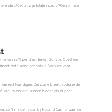
rende 150 rotiri. Zijn totale inzet is 75 euro, maar
t
uentie van 44 % per draai, terwijl Gonzo’s Quest een
riment: zet 10 rand per spin in Starburst voor
kan rechtvaardigen. Die illusie breekt zodra je de
otaal 600 euro zouden kunnen bieden als er geen
, wat 40 % minder is dan bij Holland Casino, waar de