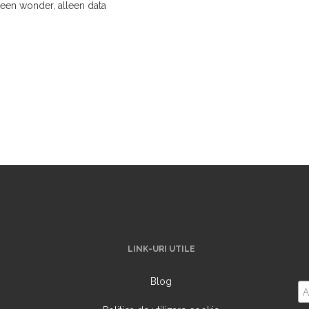
 geen wonder, alleen data
LINK-URI UTILE
Blog