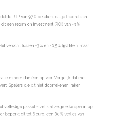
ddelde RTP van 97 % betekent dat je theoretisch
dit een return on investment (ROI) van -3 %
t verschil tussen -3 % en -0,5 % lijkt klein, maar
inatie minder dan één op vier. Vergelijk dat met
ert. Spelers die dit niet doorrekenen, raken
 volledige pakket – zelfs al zet je elke spin in op
r beperkt dit tot 6 euro, een 80 % verlies van