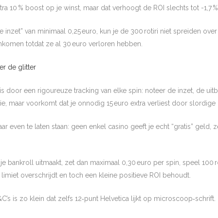
tra 10 % boost op je winst, maar dat verhoogt de ROI slechts tot -1,7 %
nzet” van minimaal 0,25 euro, kun je de 300 rotiri niet spreiden over 
ankomen totdat ze al 30 euro verloren hebben.
r de glitter
door een rigoureuze tracking van elke spin: noteer de inzet, de uitbe
ie, maar voorkomt dat je onnodig 15 euro extra verliest door slordige
ar even te laten staan: geen enkel casino geeft je echt “gratis” geld, 
s je bankroll uitmaakt, zet dan maximaal 0,30 euro per spin, speel 100 r
n limiet overschrijdt en toch een kleine positieve ROI behoudt.
&C’s is zo klein dat zelfs 12‑punt Helvetica lijkt op microscoop‑schrift.