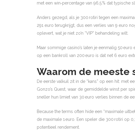
met een win‑percentage van 96,5 % dat typische sl
Anders gezegd, als je 300 rotiri tegen een maxima
291 euro terugkrijgt, dus een verlies van 9 euro 
oplevert, wat je niet zo’n “VIP” behandeling wilt.
Maar sommige casino’s laten je eenmalig 50 euro ext
op een bankroll van 200 euro is dat net 6 euro ext
Waarom de meeste s
De eerste valkuil zit in de “kans” op een hit: met 
Gonzo’s Quest, waar de gemiddelde winst per spin 0
sneller hun limiet van 30 euro verlies binnen de eers
Because the terms often hide een “maximale uitbetal
de maximale 1 euro. Een speler die 300 rotiri op 0
potentieel rendement.