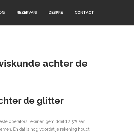
OG
REZERVARI
DESPRE
CONTACT
 wiskunde achter de
hter de glitter
 meeste operators rekenen gemiddeld 2,5 % aan
pnemen. En dat is nog voordat je rekening houdt