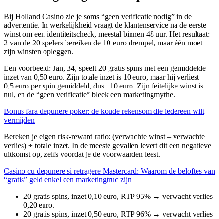
Bij Holland Casino zie je soms “geen verificatie nodig” in de
advertentie. In werkelijkheid vraagt de klantenservice na de eerste
winst om een identiteitscheck, meestal binnen 48 uur. Het resultaat:
2 van de 20 spelers bereiken de 10‑euro drempel, maar één moet
zijn winsten opleggen.
Een voorbeeld: Jan, 34, speelt 20 gratis spins met een gemiddelde
inzet van 0,50 euro. Zijn totale inzet is 10 euro, maar hij verliest
0,5 euro per spin gemiddeld, dus –10 euro. Zijn feitelijke winst is
nul, en de “geen verificatie” bleek een marketingmythe.
Bonus fara depunere poker: de koude rekensom die iedereen wilt
vermijden
Bereken je eigen risk‑reward ratio: (verwachte winst – verwachte
verlies) ÷ totale inzet. In de meeste gevallen levert dit een negatieve
uitkomst op, zelfs voordat je de voorwaarden leest.
Casino cu depunere si retragere Mastercard: Waarom de beloftes van
“gratis” geld enkel een marketingtruc zijn
20 gratis spins, inzet 0,10 euro, RTP 95% → verwacht verlies
0,20 euro.
20 gratis spins, inzet 0,50 euro, RTP 96% → verwacht verlies