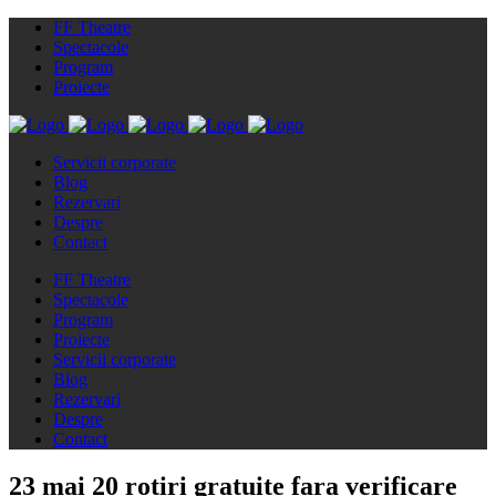
FF Theatre
Spectacole
Program
Proiecte
Servicii corporate
Blog
Rezervari
Despre
Contact
FF Theatre
Spectacole
Program
Proiecte
Servicii corporate
Blog
Rezervari
Despre
Contact
23 mai
20 rotiri gratuite fara verificare