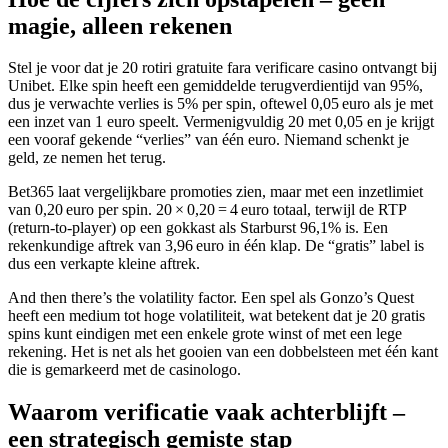
magie, alleen rekenen
Stel je voor dat je 20 rotiri gratuite fara verificare casino ontvangt bij
Unibet. Elke spin heeft een gemiddelde terugverdientijd van 95%,
dus je verwachte verlies is 5% per spin, oftewel 0,05 euro als je met
een inzet van 1 euro speelt. Vermenigvuldig 20 met 0,05 en je krijgt
een vooraf gekende “verlies” van één euro. Niemand schenkt je
geld, ze nemen het terug.
Bet365 laat vergelijkbare promoties zien, maar met een inzetlimiet
van 0,20 euro per spin. 20 × 0,20 = 4 euro totaal, terwijl de RTP
(return‑to‑player) op een gokkast als Starburst 96,1% is. Een
rekenkundige aftrek van 3,96 euro in één klap. De “gratis” label is
dus een verkapte kleine aftrek.
And then there’s the volatility factor. Een spel als Gonzo’s Quest
heeft een medium tot hoge volatiliteit, wat betekent dat je 20 gratis
spins kunt eindigen met een enkele grote winst of met een lege
rekening. Het is net als het gooien van een dobbelsteen met één kant
die is gemarkeerd met de casinologo.
Waarom verificatie vaak achterblijft –
een strategisch gemiste stap