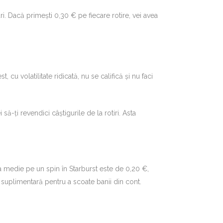
i. Dacă primești 0,30 € pe fiecare rotire, vei avea
cu volatilitate ridicată, nu se califică și nu faci
să-ți revendici câștigurile de la rotiri. Asta
a medie pe un spin în Starburst este de 0,20 €,
 suplimentară pentru a scoate banii din cont.