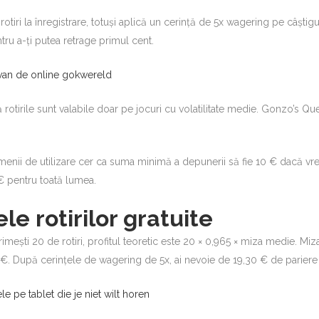
iri la înregistrare, totuși aplică un cerință de 5x wagering pe câștigur
tru a-ți putea retrage primul cent.
 van de online gokwereld
otirile sunt valabile doar pe jocuri cu volatilitate medie. Gonzo’s Quest, 
ermenii de utilizare cer ca suma minimă a depunerii să fie 10 € dacă vrei 
 € pentru toată lumea.
e rotirilor gratuite
ești 20 de rotiri, profitul teoretic este 20 × 0,965 × miza medie. Miz
6 €. După cerințele de wagering de 5x, ai nevoie de 19,30 € de pariere
e pe tablet die je niet wilt horen