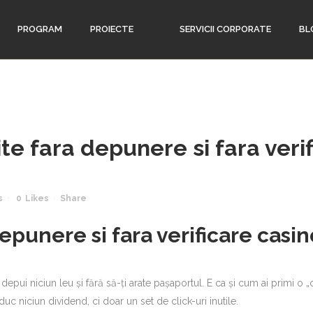
PROGRAM
PROIECTE
SERVICII CORPORATE
BL
ite fara depunere si fara veri
s
0
Likes
Share
 depunere si fara verificare casi
ă depui niciun leu și fără să-ți arate pașaportul. E ca și cum ai primi o 
aduc niciun dividend, ci doar un set de click-uri inutile.