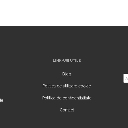
LINK-URI UTILE
Blog
Politica de utilizare cookie
Politica de confidentialitate
de
Contact