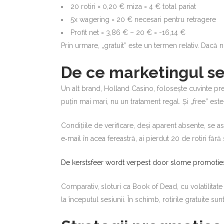
20 rotiri × 0,20 € miza = 4 € total pariat
5x wagering = 20 € necesari pentru retragere
Profit net = 3,86 € – 20 € = -16,14 €
Prin urmare, „gratuit” este un termen relativ. Dacă n
De ce marketingul se 
Un alt brand, Holland Casino, folosește cuvinte prec
puțin mai mari, nu un tratament regal. Și „free” est
Condițiile de verificare, deși aparent absente, se as
e‑mail în acea fereastră, ai pierdut 20 de rotiri fără s
De kerstsfeer wordt verpest door slome promoties
Comparativ, sloturi ca Book of Dead, cu volatilitate 
la începutul sesiunii. În schimb, rotirile gratuite su