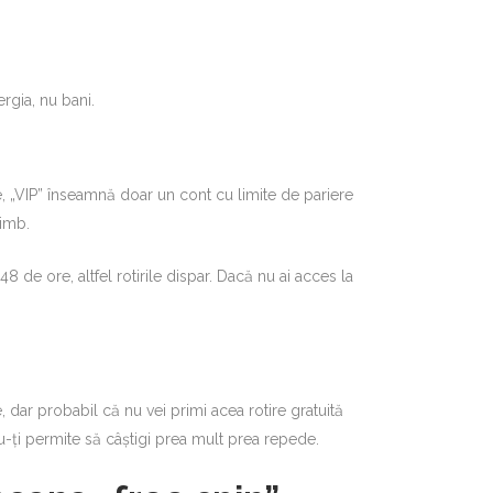
ergia, nu bani.
te, „VIP” înseamnă doar un cont cu limite de pariere
himb.
8 de ore, altfel rotirile dispar. Dacă nu ai acces la
e, dar probabil că nu vei primi acea rotire gratuită
a nu-ți permite să câștigi prea mult prea repede.