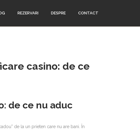
OG
REZERVARI
DESPRE
CONTACT
ficare casino: de ce
no: de ce nu aduc
„cadou” de la un prieten care nu are bani. În