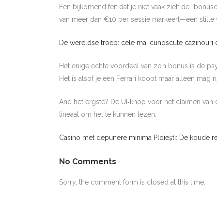
Een bijkomend feit dat je niet vaak ziet: de “bonus
van meer dan €10 per sessie markeert—een stille 
De wereldse troep: cele mai cunoscute cazinouri
Het enige echte voordeel van zo’n bonus is de psych
Het is alsof je een Ferrari koopt maar alleen mag r
And het ergste? De UI‑knop voor het claimen van d
lineaal om het te kunnen lezen.
Casino met depunere minima Ploiești: De koude rea
No Comments
Sorry, the comment form is closed at this time.