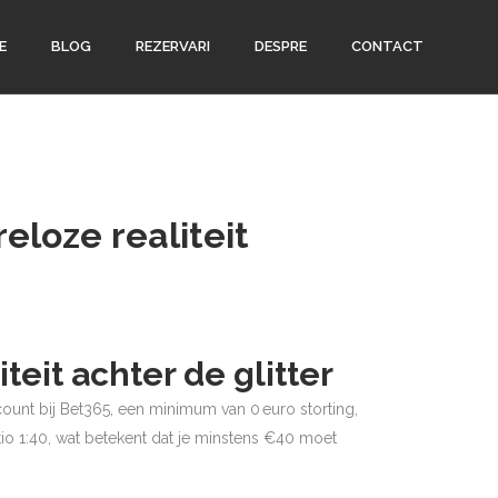
E
BLOG
REZERVARI
DESPRE
CONTACT
eloze realiteit
eit achter de glitter
ccount bij Bet365, een minimum van 0 euro storting,
atio 1:40, wat betekent dat je minstens €40 moet