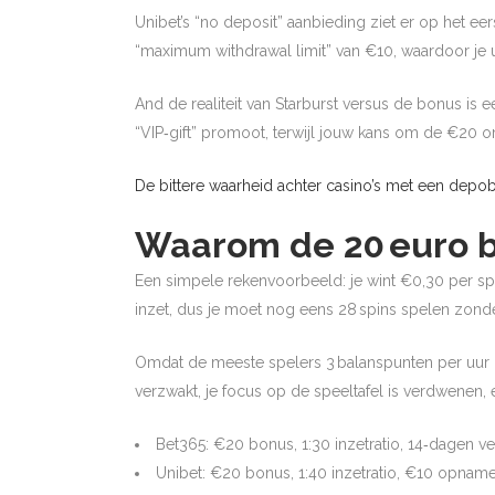
Unibet’s “no deposit” aanbieding ziet er op het ee
“maximum withdrawal limit” van €10, waardoor je uit
And de realiteit van Starburst versus de bonus is 
“VIP‑gift” promoot, terwijl jouw kans om de €20 om
De bittere waarheid achter casino’s met een depob
Waarom de 20 euro bo
Een simpele rekenvoorbeeld: je wint €0,30 per sp
inzet, dus je moet nog eens 28 spins spelen zonder 
Omdat de meeste spelers 3 balanspunten per uur in 
verzwakt, je focus op de speeltafel is verdwenen, en
Bet365: €20 bonus, 1:30 inzetratio, 14‑dagen v
Unibet: €20 bonus, 1:40 inzetratio, €10 opname