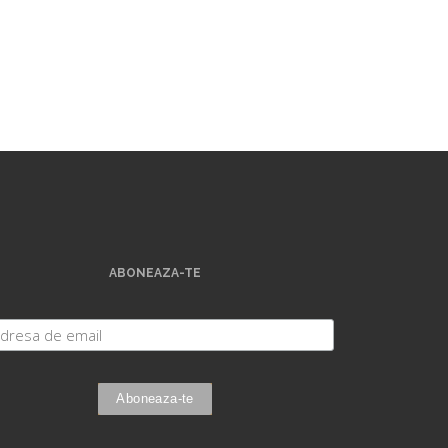
ABONEAZA-TE