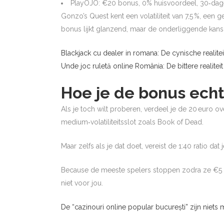
PlayOJO: €20 bonus, 0% huisvoordeel, 30‑dag
Gonzo’s Quest kent een volatiliteit van 7,5 %, ee
bonus lijkt glanzend, maar de onderliggende kans o
Blackjack cu dealer in romana: De cynische realiteit
Unde joc ruletă online România: De bittere realitei
Hoe je de bonus echt
Als je toch wilt proberen, verdeel je de 20 euro o
medium‑volatiliteitsslot zoals Book of Dead.
Maar zelfs als je dat doet, vereist de 1:40 ratio da
Because de meeste spelers stoppen zodra ze €5 ver
niet voor jou.
De “cazinouri online popular bucurești” zijn niets