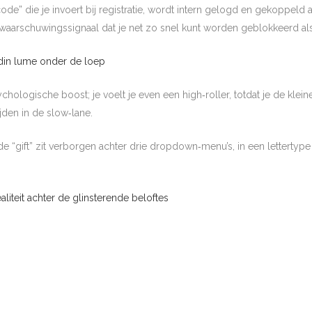
code” die je invoert bij registratie, wordt intern gelogd en gekoppeld 
waarschuwingssignaal dat je net zo snel kunt worden geblokkeerd als
 din lume onder de loep
ologische boost; je voelt je even een high‑roller, totdat je de kleine 
ijden in de slow‑lane.
e “gift” zit verborgen achter drie dropdown‑menu’s, in een lettertyp
liteit achter de glinsterende beloftes