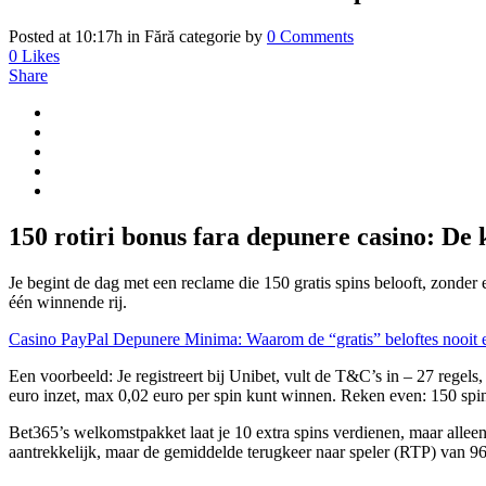
Posted at 10:17h
in Fără categorie
by
0 Comments
0
Likes
Share
150 rotiri bonus fara depunere casino: De
Je begint de dag met een reclame die 150 gratis spins belooft, zonder ee
één winnende rij.
Casino PayPal Depunere Minima: Waarom de “gratis” beloftes nooit ec
Een voorbeeld: Je registreert bij Unibet, vult de T&C’s in – 27 regels,
euro inzet, max 0,02 euro per spin kunt winnen. Reken even: 150 spins
Bet365’s welkomstpakket laat je 10 extra spins verdienen, maar alleen o
aantrekkelijk, maar de gemiddelde terugkeer naar speler (RTP) van 9