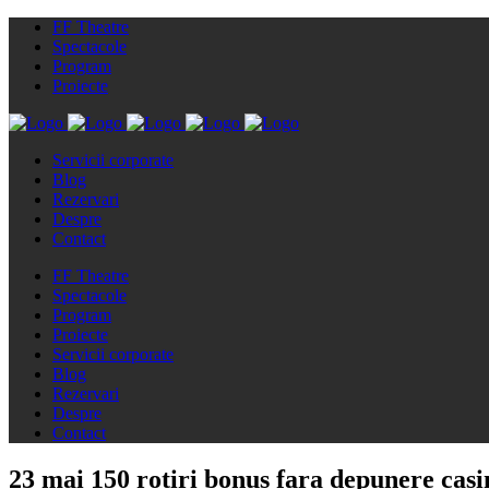
FF Theatre
Spectacole
Program
Proiecte
Servicii corporate
Blog
Rezervari
Despre
Contact
FF Theatre
Spectacole
Program
Proiecte
Servicii corporate
Blog
Rezervari
Despre
Contact
23 mai
150 rotiri bonus fara depunere casi