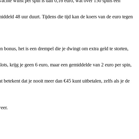
wachte winst per spin is dan 0,16 euro, wat over 150 spins een
iddeld 48 uur duurt. Tijdens die tijd kan de koers van de euro tegen
 bonus, het is een drempel die je dwingt om extra geld te storten,
lots, krijg je geen 6 euro, maar een gemiddelde van 2 euro per spin,
betekent dat je nooit meer dan €45 kunt uitbetalen, zelfs als je de
weer.