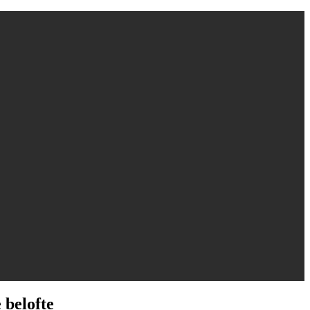
 belofte