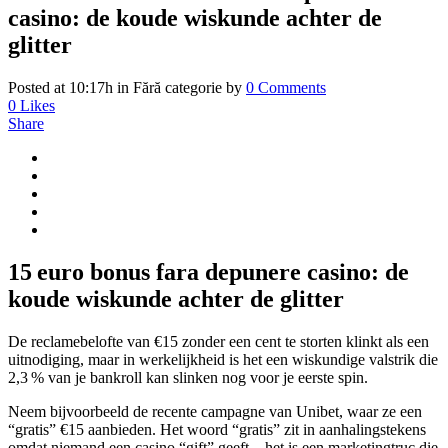
casino: de koude wiskunde achter de
glitter
Posted at 10:17h
in Fără categorie
by
0 Comments
0
Likes
Share
15 euro bonus fara depunere casino: de
koude wiskunde achter de glitter
De reclamebelofte van €15 zonder een cent te storten klinkt als een
uitnodiging, maar in werkelijkheid is het een wiskundige valstrik die
2,3 % van je bankroll kan slinken nog voor je eerste spin.
Neem bijvoorbeeld de recente campagne van Unibet, waar ze een
“gratis” €15 aanbieden. Het woord “gratis” zit in aanhalingstekens
omdat niemand een casino “gift” geeft – het is een marketingtruc die