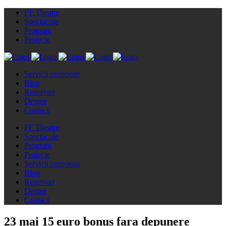
FF Theatre
Spectacole
Program
Proiecte
Servicii corporate
Blog
Rezervari
Despre
Contact
FF Theatre
Spectacole
Program
Proiecte
Servicii corporate
Blog
Rezervari
Despre
Contact
23 mai
15 euro bonus fara depunere