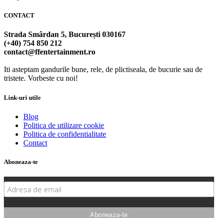
CONTACT
Strada Smârdan 5, București 030167
(+40) 754 850 212
contact@ffentertainment.ro
Iti asteptam gandurile bune, rele, de plictiseala, de bucurie sau de
tristete. Vorbeste cu noi!
Link-uri utile
Blog
Politica de utilizare cookie
Politica de confidentialitate
Contact
Aboneaza-te