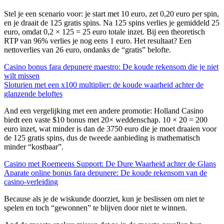
Stel je een scenario voor: je start met 10 euro, zet 0,20 euro per spin,
en je draait de 125 gratis spins. Na 125 spins verlies je gemiddeld 25
euro, omdat 0,2 × 125 = 25 euro totale inzet. Bij een theoretisch
RTP van 96% verlies je nog eens 1 euro. Het resultaat? Een
nettoverlies van 26 euro, ondanks de “gratis” belofte.
Casino bonus fara depunere maestro: De koude rekensom die je niet
wilt missen
Sloturien met een x100 multiplier: de koude waarheid achter de
glanzende beloftes
And een vergelijking met een andere promotie: Holland Casino
biedt een vaste $10 bonus met 20× weddenschap. 10 × 20 = 200
euro inzet, wat minder is dan de 3750 euro die je moet draaien voor
de 125 gratis spins, dus de tweede aanbieding is mathematisch
minder “kostbaar”.
Casino met Roemeens Support: De Dure Waarheid achter de Glans
Aparate online bonus fara depunere: De koude rekensom van de
casino‑verleiding
Because als je de wiskunde doorziet, kun je beslissen om niet te
spelen en toch “gewonnen” te blijven door niet te winnen.