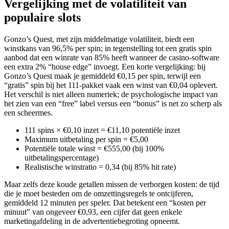
Vergelijking met de volatiliteit van
populaire slots
Gonzo’s Quest, met zijn middelmatige volatiliteit, biedt een
winstkans van 96,5% per spin; in tegenstelling tot een gratis spin
aanbod dat een winrate van 85% heeft wanneer de casino‑software
een extra 2% “house edge” invoegt. Een korte vergelijking: bij
Gonzo’s Quest maak je gemiddeld €0,15 per spin, terwijl een
“gratis” spin bij het 111‑pakket vaak een winst van €0,04 oplevert.
Het verschil is niet alleen numeriek; de psychologische impact van
het zien van een “free” label versus een “bonus” is net zo scherp als
een scheermes.
111 spins × €0,10 inzet = €11,10 potentiële inzet
Maximum uitbetaling per spin = €5,00
Potentiële totale winst = €555,00 (bij 100%
uitbetalingspercentage)
Realistische winstratio = 0,34 (bij 85% hit rate)
Maar zelfs deze koude getallen missen de verborgen kosten: de tijd
die je moet besteden om de omzettingsregels te ontcijferen,
gemiddeld 12 minuten per speler. Dat betekent een “kosten per
minuut” van ongeveer €0,93, een cijfer dat geen enkele
marketingafdeling in de advertentiebegroting opneemt.