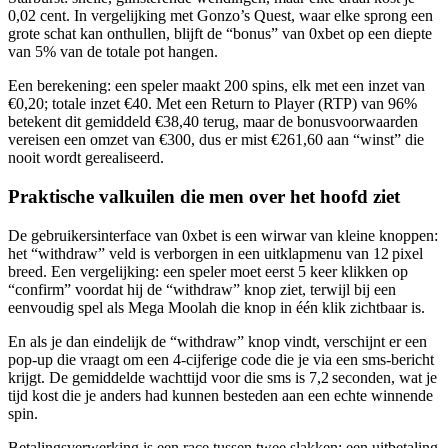
0,02 cent. In vergelijking met Gonzo’s Quest, waar elke sprong een
grote schat kan onthullen, blijft de “bonus” van 0xbet op een diepte
van 5% van de totale pot hangen.
Een berekening: een speler maakt 200 spins, elk met een inzet van
€0,20; totale inzet €40. Met een Return to Player (RTP) van 96%
betekent dit gemiddeld €38,40 terug, maar de bonusvoorwaarden
vereisen een omzet van €300, dus er mist €261,60 aan “winst” die
nooit wordt gerealiseerd.
Praktische valkuilen die men over het hoofd ziet
De gebruikersinterface van 0xbet is een wirwar van kleine knoppen:
het “withdraw” veld is verborgen in een uitklapmenu van 12 pixel
breed. Een vergelijking: een speler moet eerst 5 keer klikken op
“confirm” voordat hij de “withdraw” knop ziet, terwijl bij een
eenvoudig spel als Mega Moolah die knop in één klik zichtbaar is.
En als je dan eindelijk de “withdraw” knop vindt, verschijnt er een
pop‑up die vraagt om een 4‑cijferige code die je via een sms‑bericht
krijgt. De gemiddelde wachttijd voor die sms is 7,2 seconden, wat je
tijd kost die je anders had kunnen besteden aan een echte winnende
spin.
Betalingsverwerking is een race tussen twee slakken; een uitbetaling