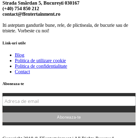
Strada Smârdan 5, București 030167
(+40) 754 850 212
contact@ffentertainment.ro
Iti asteptam gandurile bune, rele, de plictiseala, de bucurie sau de
tristete. Vorbeste cu noi!
Link-uri utile
Blog
Politica de utilizare cookie
Politica de confidentialitate
Contact
Aboneaza-te