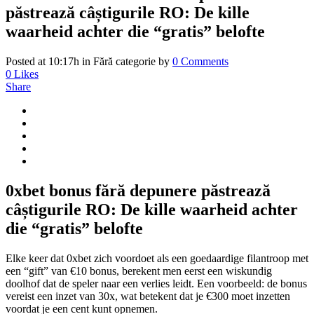
păstrează câștigurile RO: De kille
waarheid achter die “gratis” belofte
Posted at 10:17h
in Fără categorie
by
0 Comments
0
Likes
Share
0xbet bonus fără depunere păstrează
câștigurile RO: De kille waarheid achter
die “gratis” belofte
Elke keer dat 0xbet zich voordoet als een goedaardige filantroop met
een “gift” van €10 bonus, berekent men eerst een wiskundig
doolhof dat de speler naar een verlies leidt. Een voorbeeld: de bonus
vereist een inzet van 30x, wat betekent dat je €300 moet inzetten
voordat je een cent kunt opnemen.