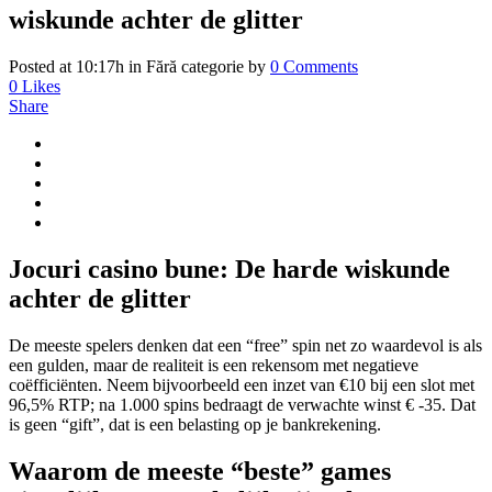
wiskunde achter de glitter
Posted at 10:17h
in Fără categorie
by
0 Comments
0
Likes
Share
Jocuri casino bune: De harde wiskunde
achter de glitter
De meeste spelers denken dat een “free” spin net zo waardevol is als
een gulden, maar de realiteit is een rekensom met negatieve
coëfficiënten. Neem bijvoorbeeld een inzet van €10 bij een slot met
96,5% RTP; na 1.000 spins bedraagt de verwachte winst € -35. Dat
is geen “gift”, dat is een belasting op je bankrekening.
Waarom de meeste “beste” games