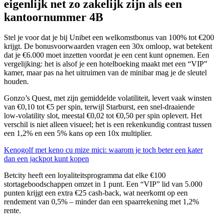
eigenlijk net zo zakelijk zijn als een
kantoornummer 4B
Stel je voor dat je bij Unibet een welkomstbonus van 100% tot €200
krijgt. De bonusvoorwaarden vragen een 30x omloop, wat betekent
dat je €6.000 moet inzetten voordat je een cent kunt opnemen. Een
vergelijking: het is alsof je een hotelboeking maakt met een “VIP”
kamer, maar pas na het uitruimen van de minibar mag je de sleutel
houden.
Gonzo’s Quest, met zijn gemiddelde volatiliteit, levert vaak winsten
van €0,10 tot €5 per spin, terwijl Starburst, een snel‑draaiende
low‑volatility slot, meestal €0,02 tot €0,50 per spin oplevert. Het
verschil is niet alleen visueel; het is een rekenkundig contrast tussen
een 1,2% en een 5% kans op een 10x multiplier.
Kenogolf met keno cu mize mici: waarom je toch beter een kater
dan een jackpot kunt kopen
Betcity heeft een loyaliteitsprogramma dat elke €100
stortageboodschappen omzet in 1 punt. Een “VIP” lid van 5.000
punten krijgt een extra €25 cash‑back, wat neerkomt op een
rendement van 0,5% – minder dan een spaarrekening met 1,2%
rente.