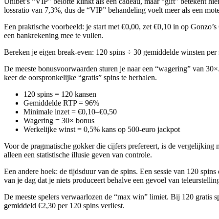
Unibet’s “VIP” belofte klinkt als een cadeau, maar “gift” betekent h
lossratio van 7,3%, dus de “VIP” behandeling voelt meer als een motel
Een praktische voorbeeld: je start met €0,00, zet €0,10 in op Gonzo’s
een bankrekening mee te vullen.
Bereken je eigen break‑even: 120 spins ÷ 30 gemiddelde winsten per se
De meeste bonusvoorwaarden sturen je naar een “wagering” van 30×. Bi
keer de oorspronkelijke “gratis” spins te herhalen.
120 spins = 120 kansen
Gemiddelde RTP = 96%
Minimale inzet = €0,10–€0,50
Wagering = 30× bonus
Werkelijke winst = 0,5% kans op 500‑euro jackpot
Voor de pragmatische gokker die cijfers prefereert, is de vergelijking 
alleen een statistische illusie geven van controle.
Een andere hoek: de tijdsduur van de spins. Een sessie van 120 spins 
van je dag dat je niets produceert behalve een gevoel van teleurstellin
De meeste spelers verwaarlozen de “max win” limiet. Bij 120 gratis sp
gemiddeld €2,30 per 120 spins verliest.