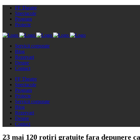
FF Theatre
Spectacole
Program
Proiecte
Servicii corporate
Blog
Rezervari
Despre
Contact
FF Theatre
Spectacole
Program
Proiecte
Servicii corporate
Blog
Rezervari
Despre
Contact
23 mai
120 rotiri gratuite fara depunere c