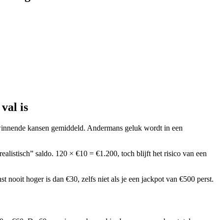
val is
5% winnende kansen gemiddeld. Andermans geluk wordt in een
alistisch” saldo. 120 × €10 = €1.200, toch blijft het risico van een
nooit hoger is dan €30, zelfs niet als je een jackpot van €500 perst.