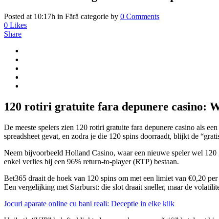
Posted at 10:17h
in Fără categorie
by
0 Comments
0
Likes
Share
120 rotiri gratuite fara depunere casino: 
De meeste spelers zien 120 rotiri gratuite fara depunere casino als 
spreadsheet gevat, en zodra je die 120 spins doorraadt, blijkt de “grat
Neem bijvoorbeeld Holland Casino, waar een nieuwe speler wel 120 grati
enkel verlies bij een 96% return-to-player (RTP) bestaan.
Bet365 draait de hoek van 120 spins om met een limiet van €0,20 per r
Een vergelijking met Starburst: die slot draait sneller, maar de volatilit
Jocuri aparate online cu bani reali: Deceptie in elke klik