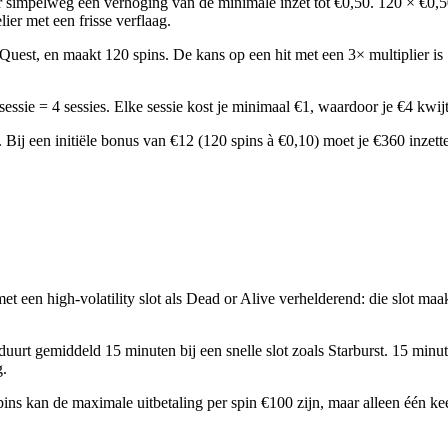
ier simpelweg een verhoging van de minimale inzet tot €0,50. 120 × €0,5
ier met een frisse verflaag.
 Quest, en maakt 120 spins. De kans op een hit met een 3× multiplier is
ssie = 4 sessies. Elke sessie kost je minimaal €1, waardoor je €4 kwijt
j een initiële bonus van €12 (120 spins à €0,10) moet je €360 inzette
met een high‑volatility slot als Dead or Alive verhelderend: die slot maa
duurt gemiddeld 15 minuten bij een snelle slot zoals Starburst. 15 minu
g.
ins kan de maximale uitbetaling per spin €100 zijn, maar alleen één kee