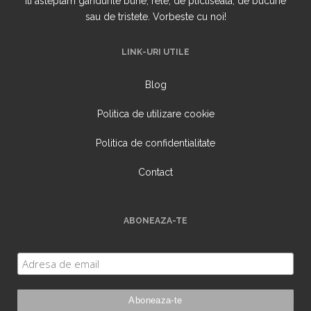
Iti asteptam gandurile bune, rele, de plictiseala, de bucurie
sau de tristete. Vorbeste cu noi!
LINK-URI UTILE
Blog
Politica de utilizare cookie
Politica de confidentialitate
Contact
ABONEAZA-TE