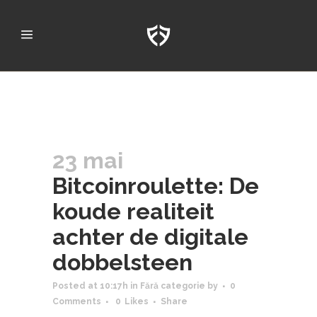
23 mai
Bitcoinroulette: De
koude realiteit
achter de digitale
dobbelsteen
Posted at 10:17h
in Fără categorie
by
0
Comments
0
Likes
Share