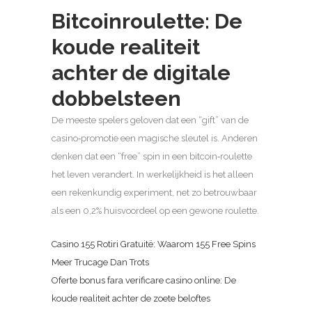
Bitcoinroulette: De
koude realiteit
achter de digitale
dobbelsteen
De meeste spelers geloven dat een “gift” van de
casino‑promotie een magische sleutel is. Anderen
denken dat een “free” spin in een bitcoin‑roulette
het leven verandert. In werkelijkheid is het alleen
een rekenkundig experiment, net zo betrouwbaar
als een 0,2% huisvoordeel op een gewone roulette.
Casino 155 Rotiri Gratuitë: Waarom 155 Free Spins
Meer Trucage Dan Trots
Oferte bonus fara verificare casino online: De
koude realiteit achter de zoete beloftes