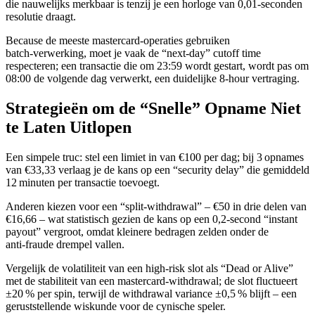
die nauwelijks merkbaar is tenzij je een horloge van 0,01‑seconden
resolutie draagt.
Because de meeste mastercard‑operaties gebruiken
batch‑verwerking, moet je vaak de “next‑day” cutoff time
respecteren; een transactie die om 23:59 wordt gestart, wordt pas om
08:00 de volgende dag verwerkt, een duidelijke 8‑hour vertraging.
Strategieën om de “Snelle” Opname Niet
te Laten Uitlopen
Een simpele truc: stel een limiet in van €100 per dag; bij 3 opnames
van €33,33 verlaag je de kans op een “security delay” die gemiddeld
12 minuten per transactie toevoegt.
Anderen kiezen voor een “split‑withdrawal” – €50 in drie delen van
€16,66 – wat statistisch gezien de kans op een 0,2‑second “instant
payout” vergroot, omdat kleinere bedragen zelden onder de
anti‑fraude drempel vallen.
Vergelijk de volatiliteit van een high‑risk slot als “Dead or Alive”
met de stabiliteit van een mastercard‑withdrawal; de slot fluctueert
±20 % per spin, terwijl de withdrawal variance ±0,5 % blijft – een
geruststellende wiskunde voor de cynische speler.