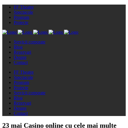
FF Theatre
Spectacole
Program
Proiecte
Servicii corporate
Blog
Rezervari
Despre
Contact
FF Theatre
Spectacole
Program
Proiecte
Servicii corporate
Blog
Rezervari
Despre
Contact
23 mai
Casino online cu cele mai multe