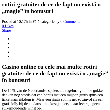
rotiri gratuite: de ce de fapt nu există o
„magie” în bonusuri
Posted at 10:17h
in Fără categorie
by
0 Comments
0
Likes
Share
Casino online cu cele mai multe rotiri
gratuite: de ce de fapt nu există o „magie”
în bonusuri
De 15 % van de Nederlandse spelers die regelmatig online gokken,
denken nog steeds dat een bonus met een miljoen gratis spins een
ticket naar rijkdom is. Maar een gratis spin is net zo zinvol als een
gratis lolly bij de tandarts – het kost je niets, maar levert je geen
suikerhoudende winst op.