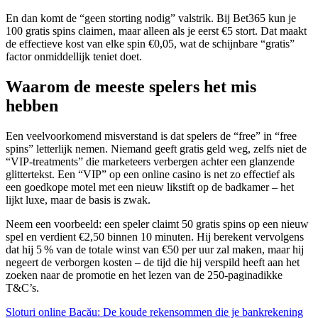
En dan komt de “geen storting nodig” valstrik. Bij Bet365 kun je
100 gratis spins claimen, maar alleen als je eerst €5 stort. Dat maakt
de effectieve kost van elke spin €0,05, wat de schijnbare “gratis”
factor onmiddellijk teniet doet.
Waarom de meeste spelers het mis
hebben
Een veelvoorkomend misverstand is dat spelers de “free” in “free
spins” letterlijk nemen. Niemand geeft gratis geld weg, zelfs niet de
“VIP‑treatments” die marketeers verbergen achter een glanzende
glittertekst. Een “VIP” op een online casino is net zo effectief als
een goedkope motel met een nieuw likstift op de badkamer – het
lijkt luxe, maar de basis is zwak.
Neem een voorbeeld: een speler claimt 50 gratis spins op een nieuw
spel en verdient €2,50 binnen 10 minuten. Hij berekent vervolgens
dat hij 5 % van de totale winst van €50 per uur zal maken, maar hij
negeert de verborgen kosten – de tijd die hij verspild heeft aan het
zoeken naar de promotie en het lezen van de 250‑paginadikke
T&C’s.
Sloturi online Bacău: De koude rekensommen die je bankrekening