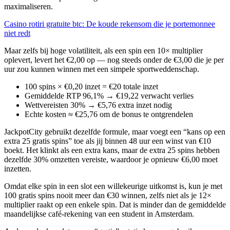
maximaliseren.
Casino rotiri gratuite btc: De koude rekensom die je portemonnee
niet redt
Maar zelfs bij hoge volatiliteit, als een spin een 10× multiplier
oplevert, levert het €2,00 op — nog steeds onder de €3,00 die je per
uur zou kunnen winnen met een simpele sportweddenschap.
100 spins × €0,20 inzet = €20 totale inzet
Gemiddelde RTP 96,1% → €19,22 verwacht verlies
Wettvereisten 30% → €5,76 extra inzet nodig
Echte kosten ≈ €25,76 om de bonus te ontgrendelen
JackpotCity gebruikt dezelfde formule, maar voegt een “kans op een
extra 25 gratis spins” toe als jij binnen 48 uur een winst van €10
boekt. Het klinkt als een extra kans, maar de extra 25 spins hebben
dezelfde 30% omzetten vereiste, waardoor je opnieuw €6,00 moet
inzetten.
Omdat elke spin in een slot een willekeurige uitkomst is, kun je met
100 gratis spins nooit meer dan €30 winnen, zelfs niet als je 12×
multiplier raakt op een enkele spin. Dat is minder dan de gemiddelde
maandelijkse café‑rekening van een student in Amsterdam.