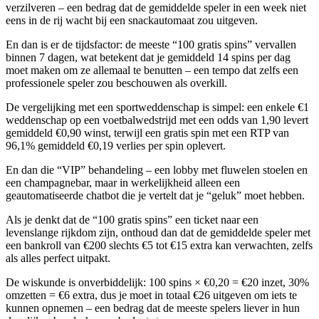
verzilveren – een bedrag dat de gemiddelde speler in een week niet
eens in de rij wacht bij een snackautomaat zou uitgeven.
En dan is er de tijdsfactor: de meeste “100 gratis spins” vervallen
binnen 7 dagen, wat betekent dat je gemiddeld 14 spins per dag
moet maken om ze allemaal te benutten – een tempo dat zelfs een
professionele speler zou beschouwen als overkill.
De vergelijking met een sportweddenschap is simpel: een enkele €1
weddenschap op een voetbalwedstrijd met een odds van 1,90 levert
gemiddeld €0,90 winst, terwijl een gratis spin met een RTP van
96,1% gemiddeld €0,19 verlies per spin oplevert.
En dan die “VIP” behandeling – een lobby met fluwelen stoelen en
een champagnebar, maar in werkelijkheid alleen een
geautomatiseerde chatbot die je vertelt dat je “geluk” moet hebben.
Als je denkt dat de “100 gratis spins” een ticket naar een
levenslange rijkdom zijn, onthoud dan dat de gemiddelde speler met
een bankroll van €200 slechts €5 tot €15 extra kan verwachten, zelfs
als alles perfect uitpakt.
De wiskunde is onverbiddelijk: 100 spins × €0,20 = €20 inzet, 30%
omzetten = €6 extra, dus je moet in totaal €26 uitgeven om iets te
kunnen opnemen – een bedrag dat de meeste spelers liever in hun