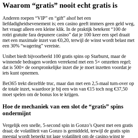
Waarom “gratis” nooit echt gratis is
Anderen roepen “VIP” en “gift” alsof het een
liefdadigheidsevenement is; een casino geeft immers geen geld weg,
het vraagt alleen een kleine klik. In de praktijk betekent “100 de
rotiri gratuite fara depunere casino” dat je 100 keer een spel draait
met een maximale inzet van €0,20, terwijl de winst wordt belast met
een 30% “wagering” vereiste.
Unibet biedt bijvoorbeeld 100 gratis spins op Starburst, maar de
winnende bedragen worden verrekend met een 5× omzetten regel;
dat is 500× de oorspronkelijke inzet die je moet inzetten voordat je
iets kunt opnemen.
Bet365 trekt diezelfde truc, maar dan met een 2,5‑maal turn‑over op
de totale inzet, waardoor je bij een win van €15 toch nog €37,50
moet spelen om de bonus los te krijgen.
Hoe de mechaniek van een slot de “gratis” spins
ondermijnt
Vergelijk een snelle, 5‑second spin in Gonzo’s Quest met een gratis
draai; de volatiliteit van Gonzo is gemiddeld, terwijl de gratis spin
meestal wordt beperkt tot lage volatiliteit om de casino‑winst te