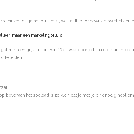
zo miniem dat je het bijna mist, wat leidt tot onbewuste overbets en e
alleen maar een marketingprul is
 gebruikt een grijstint font van 10 pt, waardoor je bijna constant mo
af te leiden.
nzet
nop bovenaan het spelpad is zo klein dat je met je pink nodig hebt om