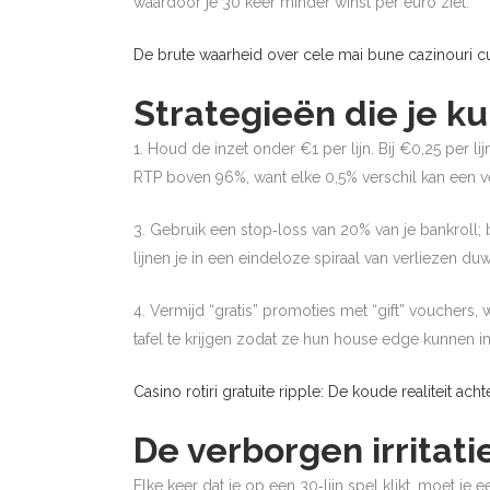
waardoor je 30 keer minder winst per euro ziet.
De brute waarheid over cele mai bune cazinouri cu d
Strategieën die je k
1. Houd de inzet onder €1 per lijn. Bij €0,25 per lij
RTP boven 96%, want elke 0,5% verschil kan een v
3. Gebruik een stop‑loss van 20% van je bankroll; 
lijnen je in een eindeloze spiraal van verliezen du
4. Vermijd “gratis” promoties met “gift” vouchers,
tafel te krijgen zodat ze hun house edge kunnen i
Casino rotiri gratuite ripple: De koude realiteit ach
De verborgen irritati
Elke keer dat je op een 30‑lijn spel klikt, moet je