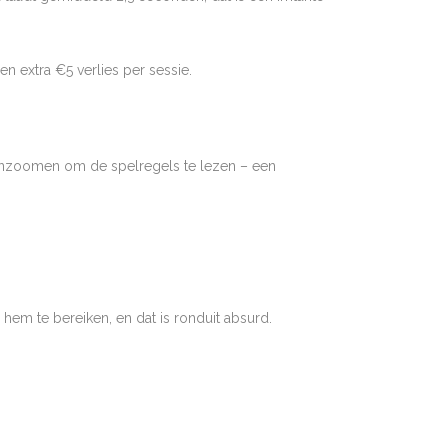
en extra €5 verlies per sessie.
et inzoomen om de spelregels te lezen – een
 hem te bereiken, en dat is ronduit absurd.