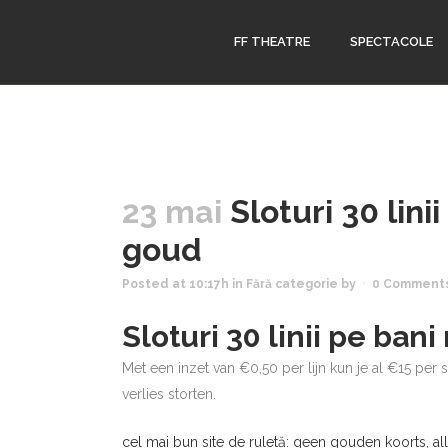
FF THEATRE
SPECTACOLE
23 mai
Sloturi 30 lini
goud
Posted at 10:17h
in Fără categorie
by
0 Comment
Sloturi 30 linii pe bani
Met een inzet van €0,50 per lijn kun je al €15 per s
verlies storten.
cel mai bun site de ruletă: geen gouden koorts, all