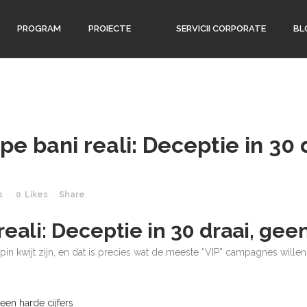
PROGRAM
PROIECTE
SERVICII CORPORATE
BL
i pe bani reali: Deceptie in 30
s
0
Likes
Share
 reali: Deceptie in 30 draai, gee
pin kwijt zijn, en dat is precies wat de meeste “VIP” campagnes willen la
een harde cijfers