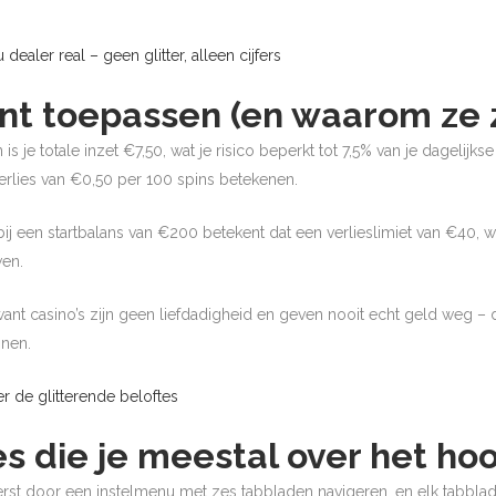
ealer real – geen glitter, alleen cijfers
unt toepassen (en waarom ze
n is je totale inzet €7,50, wat je risico beperkt tot 7,5% van je dageli
erlies van €0,50 per 100 spins betekenen.
bij een startbalans van €200 betekent dat een verlieslimiet van €40, 
wen.
 want casino’s zijn geen liefdadigheid en geven nooit echt geld weg –
nnen.
ter de glitterende beloftes
es die je meestal over het hoo
 eerst door een instelmenu met zes tabbladen navigeren, en elk tabblad