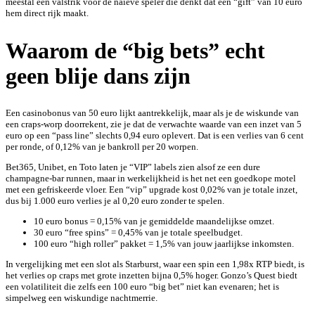
meestal een valstrik voor de naïeve speler die denkt dat een “gift” van 10 euro
hem direct rijk maakt.
Waarom de “big bets” echt
geen blije dans zijn
Een casinobonus van 50 euro lijkt aantrekkelijk, maar als je de wiskunde van
een craps‑worp doorrekent, zie je dat de verwachte waarde van een inzet van 5
euro op een “pass line” slechts 0,94 euro oplevert. Dat is een verlies van 6 cent
per ronde, of 0,12% van je bankroll per 20 worpen.
Bet365, Unibet, en Toto laten je “VIP” labels zien alsof ze een dure
champagne‑bar runnen, maar in werkelijkheid is het net een goedkope motel
met een gefriskeerde vloer. Een “vip” upgrade kost 0,02% van je totale inzet,
dus bij 1.000 euro verlies je al 0,20 euro zonder te spelen.
10 euro bonus = 0,15% van je gemiddelde maandelijkse omzet.
30 euro “free spins” = 0,45% van je totale speelbudget.
100 euro “high roller” pakket = 1,5% van jouw jaarlijkse inkomsten.
In vergelijking met een slot als Starburst, waar een spin een 1,98x RTP biedt, is
het verlies op craps met grote inzetten bijna 0,5% hoger. Gonzo’s Quest biedt
een volatiliteit die zelfs een 100 euro “big bet” niet kan evenaren; het is
simpelweg een wiskundige nachtmerrie.