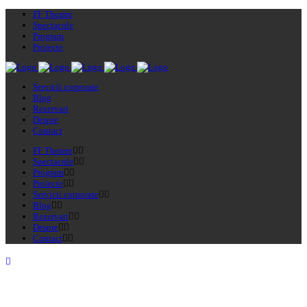
FF Theatre
Spectacole
Program
Proiecte
Servicii corporate
Blog
Rezervari
Despre
Contact
FF Theatre
Spectacole
Program
Proiecte
Servicii corporate
Blog
Rezervari
Despre
Contact