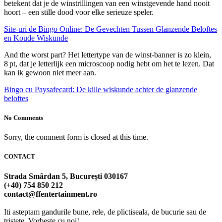
betekent dat je de winstrillingen van een winstgevende hand nooit
hoort – een stille dood voor elke serieuze speler.
Site-uri de Bingo Online: De Gevechten Tussen Glanzende Beloftes
en Koude Wiskunde
And the worst part? Het lettertype van de winst‑banner is zo klein,
8 pt, dat je letterlijk een microscoop nodig hebt om het te lezen. Dat
kan ik gewoon niet meer aan.
Bingo cu Paysafecard: De kille wiskunde achter de glanzende
beloftes
No Comments
Sorry, the comment form is closed at this time.
CONTACT
Strada Smârdan 5, București 030167
(+40) 754 850 212
contact@ffentertainment.ro
Iti asteptam gandurile bune, rele, de plictiseala, de bucurie sau de
tristete. Vorbeste cu noi!