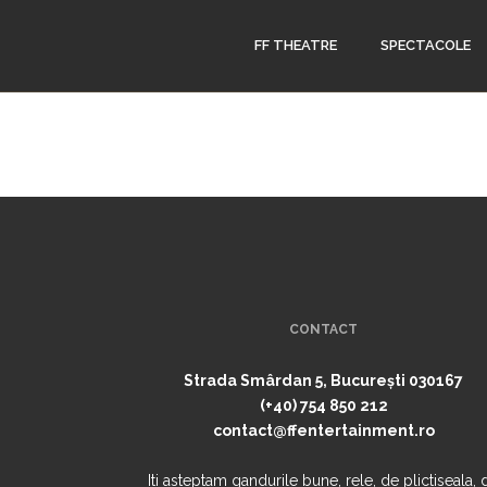
FF THEATRE
SPECTACOLE
CONTACT
Strada Smârdan 5, București 030167
(+40) 754 850 212
contact@ffentertainment.ro
Iti asteptam gandurile bune, rele, de plictiseala, 