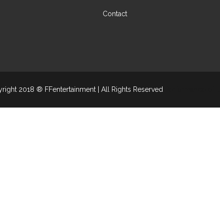
Contact
right 2018 ® FFentertainment | All Rights Reserved
Performance of I