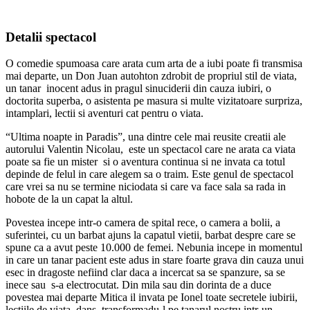
Detalii spectacol
O comedie spumoasa care arata cum arta de a iubi poate fi transmisa
mai departe, un Don Juan autohton zdrobit de propriul stil de viata,
un tanar inocent adus in pragul sinuciderii din cauza iubiri, o
doctorita superba, o asistenta pe masura si multe vizitatoare surpriza,
intamplari, lectii si aventuri cat pentru o viata.
“Ultima noapte in Paradis”, una dintre cele mai reusite creatii ale
autorului Valentin Nicolau, este un spectacol care ne arata ca viata
poate sa fie un mister si o aventura continua si ne invata ca totul
depinde de felul in care alegem sa o traim. Este genul de spectacol
care vrei sa nu se termine niciodata si care va face sala sa rada in
hobote de la un capat la altul.
Povestea incepe intr-o camera de spital rece, o camera a bolii, a
suferintei, cu un barbat ajuns la capatul vietii, barbat despre care se
spune ca a avut peste 10.000 de femei. Nebunia incepe in momentul
in care un tanar pacient este adus in stare foarte grava din cauza unui
esec in dragoste nefiind clar daca a incercat sa se spanzure, sa se
inece sau s-a electrocutat. Din mila sau din dorinta de a duce
povestea mai departe Mitica il invata pe Ionel toate secretele iubirii,
lectiile de viata, dans, transformadu-l pe tanarul nostru intr-un