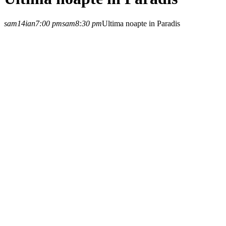
sam
14
ian
7:00 pm
sam
8:30 pm
Ultima noapte in Paradis