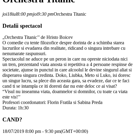
joi
18
iul
8:00 pm
joi
9:30 pm
Orchestra Titanic
Detalii spectacol
„Orchestra Titanic’’ de Hristo Boicev
O comedie cu tente filozofice despre dorinta de a schimba starea
lucrurilor si evadarea din realitate, ridicand o singura intrebare cu
nenumarate raspunsuri.
Spectacolul ne aduce pe un peron in care nu opreste niciodata nici
un tren, prezentand viata anosta si repetitiva a 4 persoane respinse de
societate, ajunse in punctul in care alcoolul le devine singurul aliat si
disperarea singura credinta. Doko, Liubka, Meto si Luko, isi doresc
un singur lucru, sa plece din aceasta gara, sa evadeze, dar ce te faci
cand ti se intampla ce iti doresti dar nu este deloc ce ai visat?
“Visul nu inseamna viata, doamnelor si domnilor, cu toate ca viata
este vis!’’
Profesori coordonatori: Florin Fratila si Sabina Preda
Durata: 1h:30
CAND?
18/07/2019 8:00 pm - 9:30 pm
(GMT+00:00)