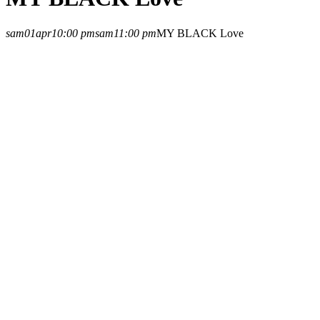
sam
01
apr
10:00 pm
sam
11:00 pm
MY BLACK Love