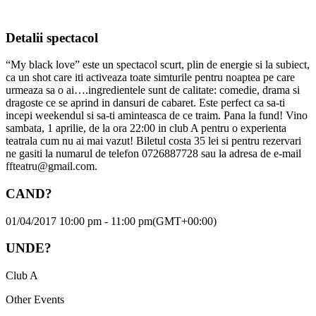
Detalii spectacol
“My black love” este un spectacol scurt, plin de energie si la subiect,
ca un shot care iti activeaza toate simturile pentru noaptea pe care
urmeaza sa o ai….ingredientele sunt de calitate: comedie, drama si
dragoste ce se aprind in dansuri de cabaret. Este perfect ca sa-ti
incepi weekendul si sa-ti aminteasca de ce traim. Pana la fund! Vino
sambata, 1 aprilie, de la ora 22:00 in club A pentru o experienta
teatrala cum nu ai mai vazut! Biletul costa 35 lei si pentru rezervari
ne gasiti la numarul de telefon 0726887728 sau la adresa de e-mail
ffteatru@gmail.com.
CAND?
01/04/2017 10:00 pm - 11:00 pm
(GMT+00:00)
UNDE?
Club A
Other Events