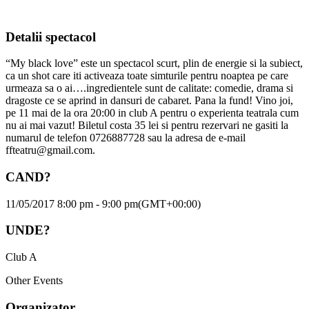
Detalii spectacol
“My black love” este un spectacol scurt, plin de energie si la subiect,
ca un shot care iti activeaza toate simturile pentru noaptea pe care
urmeaza sa o ai….ingredientele sunt de calitate: comedie, drama si
dragoste ce se aprind in dansuri de cabaret. Pana la fund! Vino joi,
pe 11 mai de la ora 20:00 in club A pentru o experienta teatrala cum
nu ai mai vazut! Biletul costa 35 lei si pentru rezervari ne gasiti la
numarul de telefon 0726887728 sau la adresa de e-mail
ffteatru@gmail.com.
CAND?
11/05/2017 8:00 pm - 9:00 pm
(GMT+00:00)
UNDE?
Club A
Other Events
Organizator