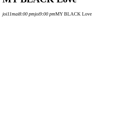
joi
11
mai
8:00 pm
joi
9:00 pm
MY BLACK Love