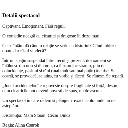
Detalii spectacol
Captivant. Emoționant. Fără reguli.
O comedie neagră cu cicatrici și dragoste în doze mari.
Ce se întâmplă când o relație se scrie cu bisturiul? Când iubirea
doare dar râsul vindecă?
Într-un spațiu suspendat între trecut și prezent, doi oameni se
întâlnesc din nou și din nou, ca într-un joc straniu, plin de
coincidențe, pasiuni și răni (mai mult sau mai puțin) închise. Se
ceartă, se provoacă, se ating cu vorbe și tăceri. Se rănesc. Se repară.
„Jocul accidentelor” e o poveste despre fragilitate și forță, despre
cum cicatricile pot deveni povești de spus, nu de ascuns.
Un spectacol în care râdem si plângem exact acolo unde nu ne
așteptăm.
Distribuția: Mara Stoian, Cezar Dincă
Regia: Alina Csurok