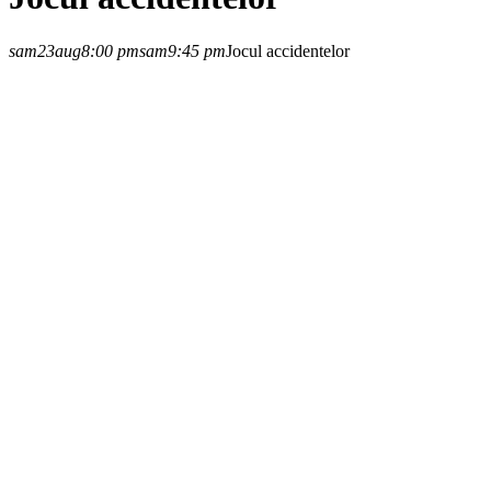
sam
23
aug
8:00 pm
sam
9:45 pm
Jocul accidentelor