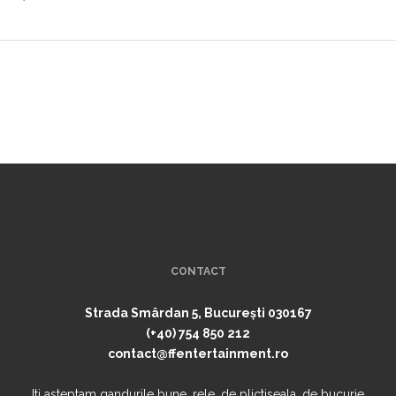
CONTACT
Strada Smârdan 5, București 030167
(+40) 754 850 212
contact@ffentertainment.ro
Iti asteptam gandurile bune, rele, de plictiseala, de bucurie