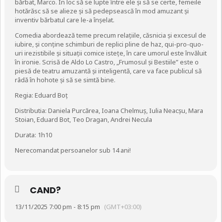
bărbat, Marco. În loc să se lupte între ele și să se certe, femeile
hotărăsc să se alieze și să pedepsească în mod amuzant și
inventiv bărbatul care le-a înșelat.
Comedia abordează teme precum relațiile, căsnicia și excesul de
iubire, și conține schimburi de replici pline de haz, qui-pro-quo-
uri irezistibile și situații comice istețe, în care umorul este învăluit
în ironie. Scrisă de Aldo Lo Castro, „Frumosul și Bestiile” este o
piesă de teatru amuzantă și inteligentă, care va face publicul să
râdă în hohote și să se simtă bine.
Regia: Eduard Boț
Distributia: Daniela Purcărea, Ioana Chelmuș, Iulia Neacșu, Mara
Stoian, Eduard Bot, Teo Dragan, Andrei Necula
Durata: 1h10
Nerecomandat persoanelor sub 14 ani!
CAND?
13/11/2025 7:00 pm - 8:15 pm
(GMT+03:00)