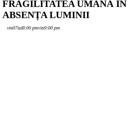
FRAGILITATEA UMANĂ ÎN
ABSENȚA LUMINII
vin
07
iul
8:00 pm
vin
9:00 pm