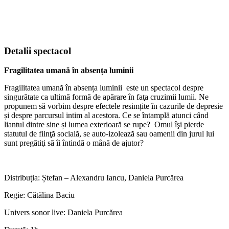
Detalii spectacol
Fragilitatea umană în absența luminii
Fragilitatea umană în absența luminii este un spectacol despre
singurătate ca ultimă formă de apărare în faţa cruzimii lumii. Ne
propunem să vorbim despre efectele resimțite în cazurile de depresie
și despre parcursul intim al acestora. Ce se întamplă atunci când
liantul dintre sine și lumea exterioară se rupe? Omul îşi pierde
statutul de fiinţă socială, se auto-izolează sau oamenii din jurul lui
sunt pregătiţi să îi întindă o mână de ajutor?
Distribuția: Ștefan – Alexandru Iancu, Daniela Purcărea
Regie: Cătălina Baciu
Univers sonor live: Daniela Purcărea