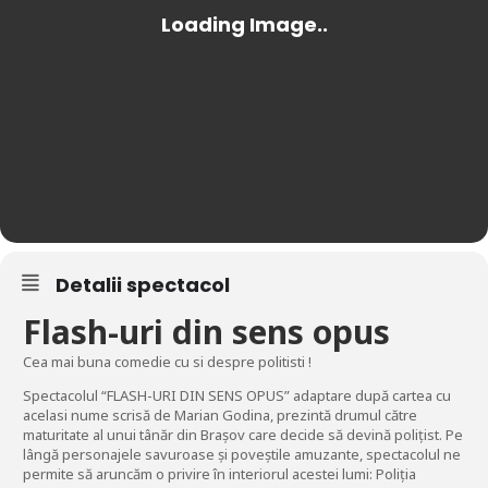
Detalii spectacol
Flash-uri din sens opus
Cea mai buna comedie cu si despre politisti !
Spectacolul “FLASH-URI DIN SENS OPUS” adaptare după cartea cu
acelasi nume scrisă de Marian Godina, prezintă drumul către
maturitate al unui tânăr din Brașov care decide să devină polițist. Pe
lângă personajele savuroase și poveștile amuzante, spectacolul ne
permite să aruncăm o privire în interiorul acestei lumi: Poliția