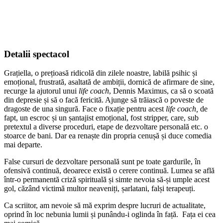
Detalii spectacol
Grațiella, o prețioasă ridicolă din zilele noastre, labilă psihic și
emoțional, frustrată, asaltată de ambiții, dornică de afirmare de sine,
recurge la ajutorul unui
life coach
, Dennis Maximus, ca să o scoată
din depresie și să o facă fericită. Ajunge să trăiască o poveste de
dragoste de una singură. Face o fixație pentru acest
life coach,
de
fapt, un escroc și un șantajist emoțional, fost stripper, care, sub
pretextul a diverse proceduri, etape de dezvoltare personală etc. o
stoarce de bani. Dar ea renaște din propria cenușă și duce comedia
mai departe.
False cursuri de dezvoltare personală sunt pe toate gardurile, în
ofensivă continuă, deoarece există o cerere continuă. Lumea se află
într-o permanentă criză spirituală și simte nevoia să-și umple acest
gol, căzând victimă multor neaveniți, șarlatani, falși terapeuți.
Ca scriitor, am nevoie să mă exprim despre lucruri de actualitate,
oprind în loc nebunia lumii și punându-i oglinda în față. Fața ei cea