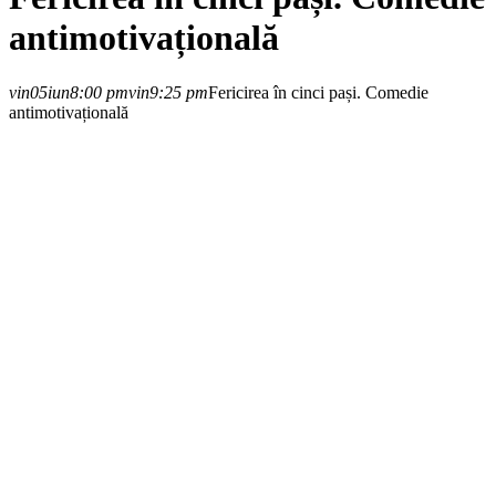
antimotivațională
vin
05
iun
8:00 pm
vin
9:25 pm
Fericirea în cinci pași. Comedie
antimotivațională