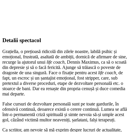
Detalii spectacol
Grațiella, o prețioasă ridicolă din zilele noastre, labilă psihic și
emoțional, frustrată, asaltată de ambiții, dornică de afirmare de sine,
recurge la ajutorul unui
life coach
, Dennis Maximus, ca să o scoată
din depresie și să o facă fericită. Ajunge să trăiască o poveste de
dragoste de una singură. Face o fixație pentru acest
life coach,
de
fapt, un escroc și un șantajist emoțional, fost stripper, care, sub
pretextul a diverse proceduri, etape de dezvoltare personală etc. o
stoarce de bani. Dar ea renaște din propria cenușă și duce comedia
mai departe.
False cursuri de dezvoltare personală sunt pe toate gardurile, în
ofensivă continuă, deoarece există o cerere continuă. Lumea se află
într-o permanentă criză spirituală și simte nevoia să-și umple acest
gol, căzând victimă multor neaveniți, șarlatani, falși terapeuți.
Ca scriitor, am nevoie să mă exprim despre lucruri de actualitate,