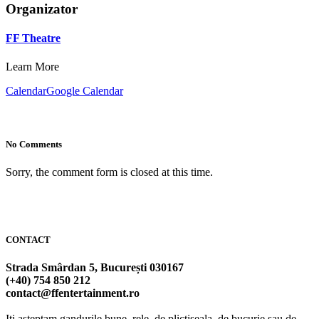
Organizator
FF Theatre
Learn More
Calendar
Google Calendar
No Comments
Sorry, the comment form is closed at this time.
CONTACT
Strada Smârdan 5, București 030167
(+40) 754 850 212
contact@ffentertainment.ro
Iti asteptam gandurile bune, rele, de plictiseala, de bucurie sau de