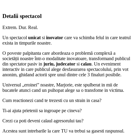
Detalii spectacol
Extrem. Dur. Real.
Un spectacol
unicat
si
inovator
care va schimba felul in care teatrul
exista in timpurile noastre.
O poveste palpitanta care abordeaza o problemă complexă a
societății noastre într-o modalitate inovatoare, transformand publicul
din spectator pasiv in
juriu, judecator
si
calau
. Un eveniment
interactiv in care publicul alege desfasurarea spectacolului, prin vot
anonim, ghidand actorii spre unul dintre cele 3 finaluri posibile.
Universul „eroinei” noastre, Marjorie, este spulberat in mii de
bucatele atunci cand un psihopat alege sa o transfome in victima.
Cum reactionezi cand te trezesti cu un strain in casa?
Ti-ai ajuta prietenii sa ingroape pe cineva?
Crezi ca poti deveni calaul agresorului tau?
Acestea sunt intrebarile la care TU va trebui sa gasesti raspunsul.