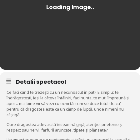
Detalii spectacol
Ce faci când te trezești cu un necunoscut în pat? E simplu: te
îndrăgostești, ieși la câteva întâlniri, faci nunta, te muți împreună și
apoi… mai bine vii să vezi cu ochii tăi cum se duce totul dracu’,
pentru că dragostea este ca un câmp de luptă, unde nimeni nu
câștigă.
Oare dragostea adevarată înseamnă grijă, atenție, prietenie și
respect sau nervi, farfurii aruncate, țipete și plânsete?
Un amestec nebun de sentimente și trăiri, un spectacol la care râzi