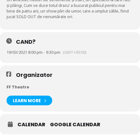
și plângi, Cum se duce totul dracu’ a bucurat publicul pentru mai
bine de patru ani, un show plin de umor, care a umplut sălile, fiind
jucat SOLD OUT de nenumărate ori.
CAND?
19/03/2021 8:00 pm - 9:30 pm
(GMT+00:00)
Organizator
FF Theatre
LEARN MORE
CALENDAR
GOOGLE CALENDAR