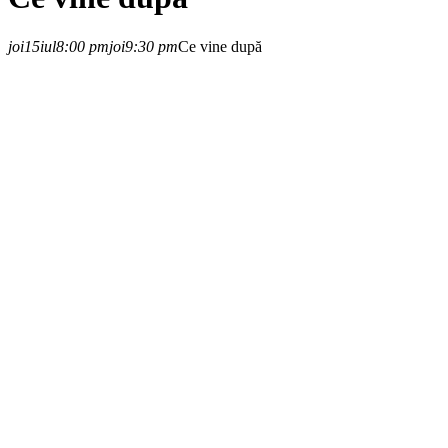
joi
15
iul
8:00 pm
joi
9:30 pm
Ce vine după