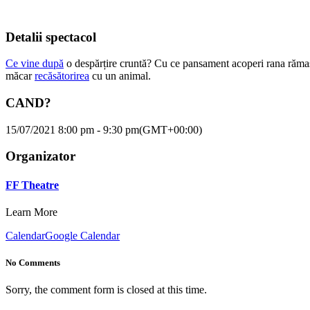
Detalii spectacol
Ce vine după
o despărțire cruntă? Cu ce pansament acoperi rana rămasă
măcar
recăsătorirea
cu un animal.
CAND?
15/07/2021 8:00 pm - 9:30 pm
(GMT+00:00)
Organizator
FF Theatre
Learn More
Calendar
Google Calendar
No Comments
Sorry, the comment form is closed at this time.