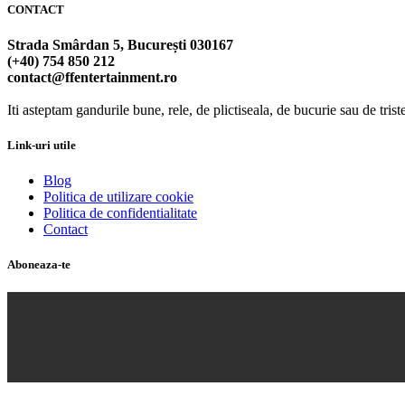
CONTACT
Strada Smârdan 5, București 030167
(+40) 754 850 212
contact@ffentertainment.ro
Iti asteptam gandurile bune, rele, de plictiseala, de bucurie sau de trist
Link-uri utile
Blog
Politica de utilizare cookie
Politica de confidentialitate
Contact
Aboneaza-te