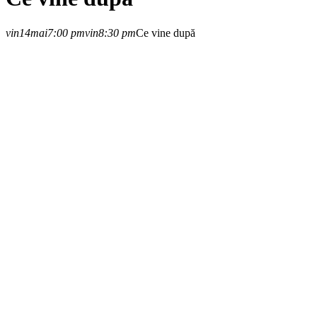
vin
14
mai
7:00 pm
vin
8:30 pm
Ce vine după