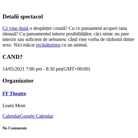
Detalii spectacol
Ce vine după
o despărțire cruntă? Cu ce pansament acoperi rana
rămasă? Cu pansamentul tuturor posibilităților, căci nimic nu pare
interzis sau suficient de nebunesc când vine vorba de războiul dintre
sexe. Nici măcar
recăsătorirea
cu un animal.
CAND?
14/05/2021 7:00 pm - 8:30 pm
(GMT+00:00)
Organizator
FF Theatre
Learn More
Calendar
Google Calendar
No Comments