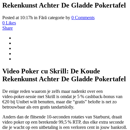
Rekenkunst Achter De Gladde Pokertafel
Posted at 10:17h
in Fără categorie
by
0 Comments
0
Likes
Share
Video Poker cu Skrill: De Koude
Rekenkunst Achter De Gladde Pokertafel
De enige reden waarom je zelfs maar nadenkt over een
video‑poker‑sessie met Skrill is omdat je 5 % cashback‑bonus van
€20 bij Unibet wilt benutten, maar die “gratis” belofte is net zo
betrouwbaar als een gratis tandartslolly.
Anders dan de flitsende 10‑seconden rotaties van Starburst, draait
video poker op een berekende 99,5 % RTP, dus elke extra seconde
die je wacht op een uitbetaling is een verloren cent in jouw bankroll.