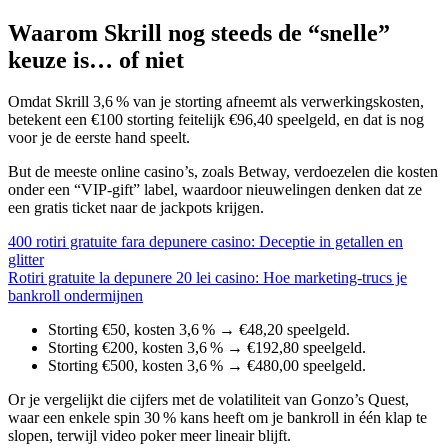
Waarom Skrill nog steeds de “snelle”
keuze is… of niet
Omdat Skrill 3,6 % van je storting afneemt als verwerkingskosten,
betekent een €100 storting feitelijk €96,40 speelgeld, en dat is nog
voor je de eerste hand speelt.
But de meeste online casino’s, zoals Betway, verdoezelen die kosten
onder een “VIP‑gift” label, waardoor nieuwelingen denken dat ze
een gratis ticket naar de jackpots krijgen.
400 rotiri gratuite fara depunere casino: Deceptie in getallen en
glitter
Rotiri gratuite la depunere 20 lei casino: Hoe marketing‑trucs je
bankroll ondermijnen
Storting €50, kosten 3,6 % → €48,20 speelgeld.
Storting €200, kosten 3,6 % → €192,80 speelgeld.
Storting €500, kosten 3,6 % → €480,00 speelgeld.
Or je vergelijkt die cijfers met de volatiliteit van Gonzo’s Quest,
waar een enkele spin 30 % kans heeft om je bankroll in één klap te
slopen, terwijl video poker meer lineair blijft.