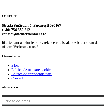
CONTACT
Strada Smârdan 5, București 030167
(+40) 754 850 212
contact@ffentertainment.ro
Iti asteptam gandurile bune, rele, de plictiseala, de bucurie sau de
tristete. Vorbeste cu noi!
Link-uri utile
Blog
Politica de utilizare cookie
Politica de confidentialitate
Contact
Aboneaza-te