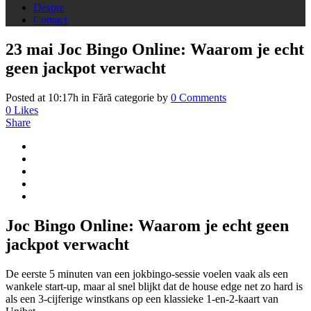
Despre
Contact
23 mai
Joc Bingo Online: Waarom je echt
geen jackpot verwacht
Posted at 10:17h
in Fără categorie
by
0 Comments
0
Likes
Share
Joc Bingo Online: Waarom je echt geen
jackpot verwacht
De eerste 5 minuten van een jokbingo‑sessie voelen vaak als een
wankele start-up, maar al snel blijkt dat de house edge net zo hard is
als een 3‑cijferige winstkans op een klassieke 1‑en‑2‑kaart van