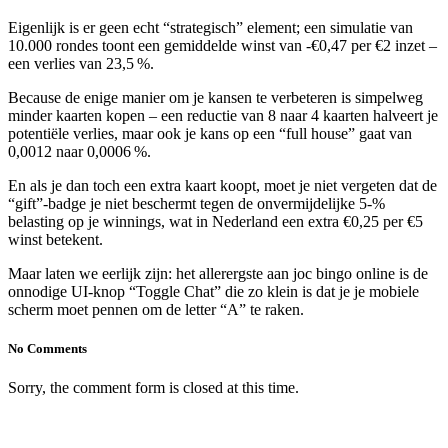
Eigenlijk is er geen echt “strategisch” element; een simulatie van
10.000 rondes toont een gemiddelde winst van -€0,47 per €2 inzet –
een verlies van 23,5 %.
Because de enige manier om je kansen te verbeteren is simpelweg
minder kaarten kopen – een reductie van 8 naar 4 kaarten halveert je
potentiële verlies, maar ook je kans op een “full house” gaat van
0,0012 naar 0,0006 %.
En als je dan toch een extra kaart koopt, moet je niet vergeten dat de
“gift”‑badge je niet beschermt tegen de onvermijdelijke 5‑%
belasting op je winnings, wat in Nederland een extra €0,25 per €5
winst betekent.
Maar laten we eerlijk zijn: het allerergste aan joc bingo online is de
onnodige UI‑knop “Toggle Chat” die zo klein is dat je je mobiele
scherm moet pennen om de letter “A” te raken.
No Comments
Sorry, the comment form is closed at this time.