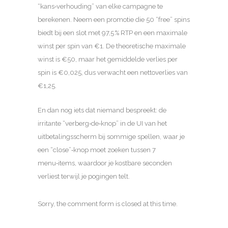
“kans‑verhouding” van elke campagne te
berekenen. Neem een promotie die 50 “free” spins
biedt bij een slot met 97,5 % RTP en een maximale
winst per spin van €1. De theoretische maximale
winst is €50, maar het gemiddelde verlies per
spin is €0,025, dus verwacht een nettoverlies van
€1,25.
En dan nog iets dat niemand bespreekt: de
irritante “verberg‑de‑knop” in de UI van het
uitbetalingsscherm bij sommige spellen, waar je
een “close”‑knop moet zoeken tussen 7
menu‑items, waardoor je kostbare seconden
verliest terwijl je pogingen telt.
Sorry, the comment form is closed at this time.