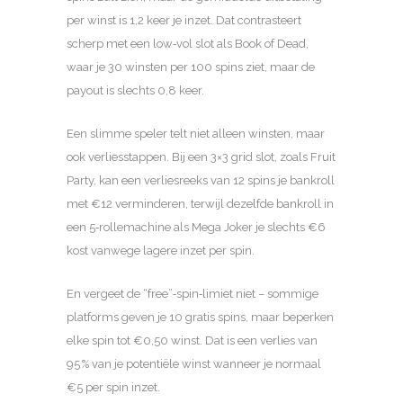
per winst is 1,2 keer je inzet. Dat contrasteert
scherp met een low‑vol slot als Book of Dead,
waar je 30 winsten per 100 spins ziet, maar de
payout is slechts 0,8 keer.
Een slimme speler telt niet alleen winsten, maar
ook verliesstappen. Bij een 3×3 grid slot, zoals Fruit
Party, kan een verliesreeks van 12 spins je bankroll
met €12 verminderen, terwijl dezelfde bankroll in
een 5‑rollemachine als Mega Joker je slechts €6
kost vanwege lagere inzet per spin.
En vergeet de “free”‑spin‑limiet niet – sommige
platforms geven je 10 gratis spins, maar beperken
elke spin tot €0,50 winst. Dat is een verlies van
95 % van je potentiële winst wanneer je normaal
€5 per spin inzet.