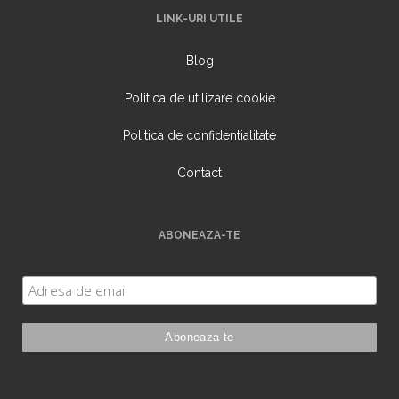
LINK-URI UTILE
Blog
Politica de utilizare cookie
Politica de confidentialitate
Contact
ABONEAZA-TE