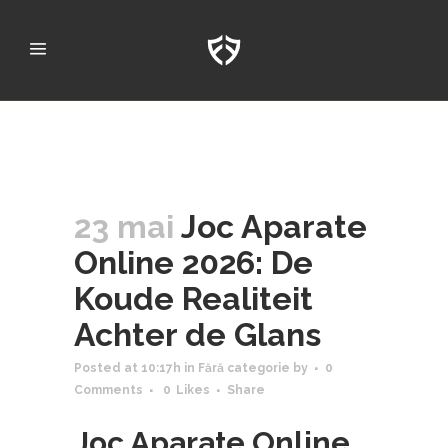
23 mai
Joc Aparate
Online 2026: De
Koude Realiteit
Achter de Glans
Posted at 10:17h
in Fără categorie
by
0
Comments
0
Likes
Share
Joc Aparate Online