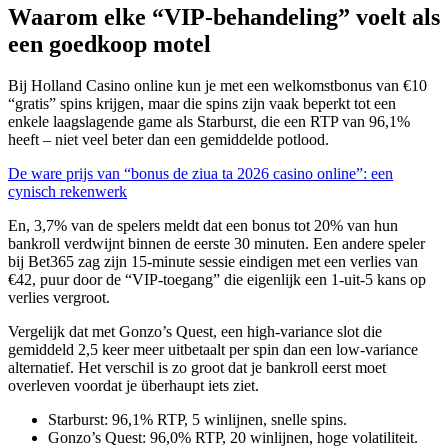
Waarom elke “VIP‑behandeling” voelt als
een goedkoop motel
Bij Holland Casino online kun je met een welkomstbonus van €10
“gratis” spins krijgen, maar die spins zijn vaak beperkt tot een
enkele laagslagende game als Starburst, die een RTP van 96,1%
heeft – niet veel beter dan een gemiddelde potlood.
De ware prijs van “bonus de ziua ta 2026 casino online”: een
cynisch rekenwerk
En, 3,7% van de spelers meldt dat een bonus tot 20% van hun
bankroll verdwijnt binnen de eerste 30 minuten. Een andere speler
bij Bet365 zag zijn 15‑minute sessie eindigen met een verlies van
€42, puur door de “VIP‑toegang” die eigenlijk een 1‑uit‑5 kans op
verlies vergroot.
Vergelijk dat met Gonzo’s Quest, een high‑variance slot die
gemiddeld 2,5 keer meer uitbetaalt per spin dan een low‑variance
alternatief. Het verschil is zo groot dat je bankroll eerst moet
overleven voordat je überhaupt iets ziet.
Starburst: 96,1% RTP, 5 winlijnen, snelle spins.
Gonzo’s Quest: 96,0% RTP, 20 winlijnen, hoge volatiliteit.