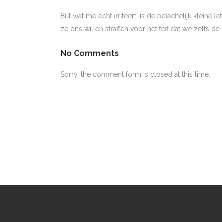
But wat me echt irriteert, is de belachelijk kleine
ze ons willen straffen voor het feit dat we zelfs d
No Comments
Sorry, the comment form is closed at this time.