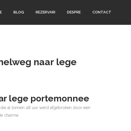
E
BLOG
REZERVARI
DESPRE
CONTACT
snelweg naar lege
naar lege portemonnee
€10 die al binnen 48 uur werd afgebroken door een
de charme.