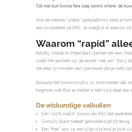
Cel mai bun bonus fara rulaj casino online: de ko
And de meeste “snelle” spelplatforms laten je binn
een postpakket via DHL. Je vraagt je af waarom ze
Waarom “rapid” allee
Bet365, Unibet en PokerStars claimen elk een “insta
slotte het wachten op de eerste “real win”. Die 5
die elke 30 minuten een spin levert die je niets opl
Because het bonus­circuit is zo doorsneden dat z
beginner met €50 al sneller in het rood staat dan 
De wiskundige valkuilen
Een “100% match” bonus van €20 lijkt aantrekkel
Gonzo’s Quest betaalt gemiddeld 96,5% terug, 
Een “free” spin op een 5‑lijn slot kost je toch