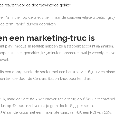
ude realiteit voor de doorgewinterde gokker
en 3 minuten op de tafel zitten, maar de daadwerkelijke uitbetalingsti
 de term “rapid” durven gebruiken.
n een marketing‑truc is
nt play” modus. In realiteit hebben ze 5 stappen: account aanmaken, id
 stappen kunnen gemakkelijk 15 minuten opsmeren, wat je vervolgens v
evert.
elfs een doorgewinterde speler met een bankroll van €500 zich binnen
een taxi die door de Centraal Station‑knooppunten draait.
ijk, maar de vereiste 30x turnover zet je terug op €600 in theoretisch
dus op €1.000 inzet verlies je gemiddeld €35 per sessie.
 0,25 € aan de kassa met een maximale winst van €5, een ROI van 20%.