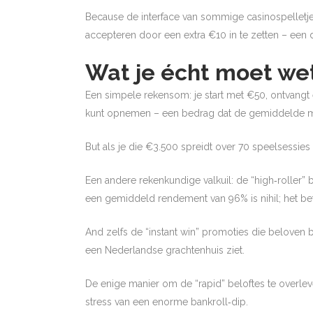
Because de interface van sommige casinospelletjes 
accepteren door een extra €10 in te zetten – een d
Wat je écht moet wet
Een simpele rekensom: je start met €50, ontvangt 
kunt opnemen – een bedrag dat de gemiddelde maa
But als je die €3.500 spreidt over 70 speelsessies 
Een andere rekenkundige valkuil: de “high‑roller”
een gemiddeld rendement van 96% is nihil; het be
And zelfs de “instant win” promoties die beloven
een Nederlandse grachtenhuis ziet.
De enige manier om de “rapid” beloftes te overleven
stress van een enorme bankroll‑dip.