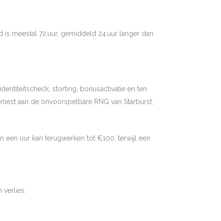
jd is meestal 72 uur, gemiddeld 24 uur langer dan
entiteitscheck, storting, bonusactivatie en ten
erliest aan de onvoorspelbare RNG van Starburst,
 een uur kan terugwerken tot €100, terwijl een
 verlies.