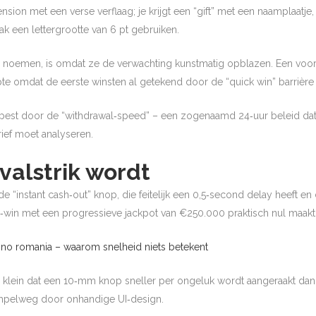
ion met een verse verflaag; je krijgt een “gift” met een naamplaatje, 
k een lettergrootte van 6 pt gebruiken.
te noemen, is omdat ze de verwachting kunstmatig opblazen. Een voorb
te omdat de eerste winsten al getekend door de “quick win” barrière
rpest door de “withdrawal‑speed” – een zogenaamd 24‑uur beleid dat
ief moet analyseren.
 valstrik wordt
“instant cash‑out” knop, die feitelijk een 0,5‑second delay heeft e
ve‑win met een progressieve jackpot van €250.000 praktisch nul maakt
asino romania – waarom snelheid niets betekent
o klein dat een 10‑mm knop sneller per ongeluk wordt aangeraakt dan e
impelweg door onhandige UI‑design.