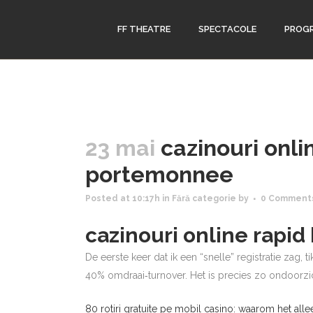
FF THEATRE
SPECTACOLE
PROG
23 mai
cazinouri onli
portemonnee
Posted at 10:17h
in Fără categorie
by
0 Comment
cazinouri online rapi
De eerste keer dat ik een “snelle” registratie zag,
40% omdraai‑turnover. Het is precies zo ondoorzi
80 rotiri gratuite pe mobil casino: waarom het all