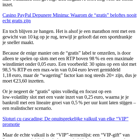
inzet.
Casino PayPal Depunere Minima: Waarom de “gratis” beloftes nooit
echt gratis zijn
En toch blijven ze hangen. Het is alsof je een marathon rent met een
gewicht van 10 kg op je rug, terwijl je gelooft dat een sportdrankje
je sneller maakt.
Because de enige manier om de “gratis” label te omzeilen, is door
alleen te spelen op slots met een RTP boven 98 % en een maximale
winstlimiet onder 0,05 euro. Een voorbeeld: 30 spins op een slot met
98,5 % RTP en een max‑win van 0,04 euro levert gemiddeld
1,18 euro, maar de “wagering” factor kan nog steeds 20× zijn, dus je
moet €23,60 inzetten.
Or je negeert de “gratis” spins volledig en focust op een
low‑volatility slot met een vaste inzet van 0,25 euro, waarna je je
bankroll met een lineaire groei van 0,5 % per uur kunt laten stijgen –
een realistischer scenario.
Sloturi cu cascading: De onuitsprekelijke valkuil van elke “VIP”
promotie
Maar de echte valkuil is de “VIP”‑termenlijst: een “VIP‑gift” van