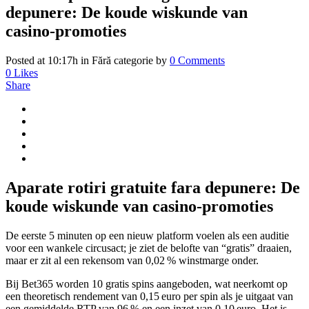
depunere: De koude wiskunde van
casino‑promoties
Posted at 10:17h
in Fără categorie
by
0 Comments
0
Likes
Share
Aparate rotiri gratuite fara depunere: De
koude wiskunde van casino‑promoties
De eerste 5 minuten op een nieuw platform voelen als een auditie
voor een wankele circusact; je ziet de belofte van “gratis” draaien,
maar er zit al een rekensom van 0,02 % winstmarge onder.
Bij Bet365 worden 10 gratis spins aangeboden, wat neerkomt op
een theoretisch rendement van 0,15 euro per spin als je uitgaat van
een gemiddelde RTP van 96 % en een inzet van 0,10 euro. Het is