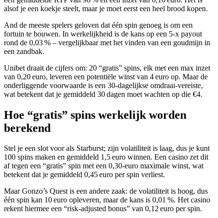
alsof je een koekje steelt, maar je moet eerst een heel brood kopen.
And de meeste spelers geloven dat één spin genoeg is om een
fortuin te bouwen. In werkelijkheid is de kans op een 5‑x payout
rond de 0,03 % – vergelijkbaar met het vinden van een goudmijn in
een zandbak.
Unibet draait de cijfers om: 20 “gratis” spins, elk met een max inzet
van 0,20 euro, leveren een potentiële winst van 4 euro op. Maar de
onderliggende voorwaarde is een 30‑dagelijkse omdraai‑vereiste,
wat betekent dat je gemiddeld 30 dagen moet wachten op die €4.
Hoe “gratis” spins werkelijk worden
berekend
Stel je een slot voor als Starburst; zijn volatiliteit is laag, dus je kunt
100 spins maken en gemiddeld 1,5 euro winnen. Een casino zet dit
af tegen een “gratis” spin met een 0,30‑euro maximale winst, wat
betekent dat je gemiddeld 0,45 euro per spin verliest.
Maar Gonzo’s Quest is een andere zaak: de volatiliteit is hoog, dus
één spin kan 10 euro opleveren, maar de kans is 0,01 %. Het casino
rekent hiermee een “risk‑adjusted bonus” van 0,12 euro per spin.