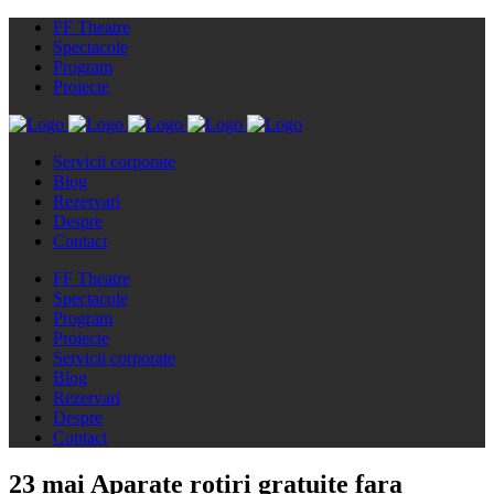
FF Theatre
Spectacole
Program
Proiecte
Servicii corporate
Blog
Rezervari
Despre
Contact
FF Theatre
Spectacole
Program
Proiecte
Servicii corporate
Blog
Rezervari
Despre
Contact
23 mai
Aparate rotiri gratuite fara