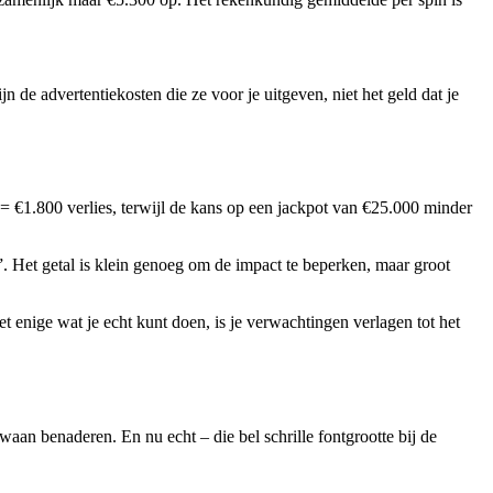
n de advertentiekosten die ze voor je uitgeven, niet het geld dat je
jd = €1.800 verlies, terwijl de kans op een jackpot van €25.000 minder
s”. Het getal is klein genoeg om de impact te beperken, maar groot
 Het enige wat je echt kunt doen, is je verwachtingen verlagen tot het
an benaderen. En nu echt – die bel schrille fontgrootte bij de