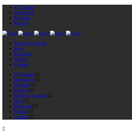
FF Theatre
Spectacole
Program
Proiecte
Servicii corporate
Blog
Rezervari
Despre
Contact
FF Theatre
Spectacole
Program
Proiecte
Servicii corporate
Blog
Rezervari
Despre
Contact