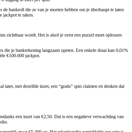
 de bankroll die ze van je moeten hebben om je überhaupt te laten
 jackpot te raken.
ns zichtbaar wordt. Het is alsof je eerst een puzzel moet oplossen
ies die je bankrekening langzaam opeten. Een enkele draai kan 0,01%
ële €100.000 jackpot.
al later, met dezelfde inzet, een “gratis” spin claimen en denken dat
, ondanks een inzet van €2,50. Dat is een negatieve verwachting van
olio.
ezamenlijk maar €5.300 op. Het rekenkundig gemiddelde per spin is